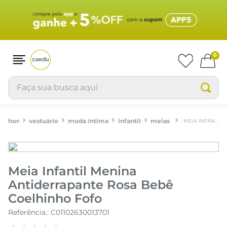
0
Faça sua busca aqui
vestuário
moda íntima
infantil
meias
MEIA INFANTIL MENINA ANTIDERRAPANTE ROSA BEBÊ COELHINHO FOFO
Meia Infantil Menina
Antiderrapante Rosa Bebê
Coelhinho Fofo
Referência.
:
C01102630013701