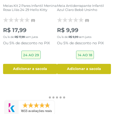
Meias Kit 2 Pares Infantil Menina
Meia Antiderrapante Infantil
M
Rosa Lilás 24-29 Hello Kitty
Azul Claro Bebê Ursinho
L
(0)
(0)
R$ 17,99
R$ 9,99
R
Ou
1
x de
R$
17
,
99
sem juros
Ou
1
x de
R$
9
,
99
sem juros
O
Ou 5% de desconto no PIX
Ou 5% de desconto no PIX
O
24 AO 29
14 AO 18
adicionar a sacola
adicionar a sacola
1833 avaliações reais