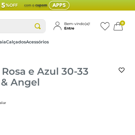
0
Bem-vindo(a)!
Entre
aia
Calçados
Acessórios
l Rosa e Azul 30-33
 & Angel
liar