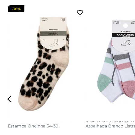
-
38%
34 AO 3
34 AO 39
adicionar a s
adicionar a sacola
Meia Feminina Adulto Chenille
Meias Fem Esportivas 
Estampa Oncinha 34-39
Atoalhada Branco Listr