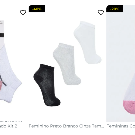
-
40%
-
20%
9
34/38
acola
adicionar a sacola
adi
Cano Curto
Kit 3 Pares Meias Cano Curto
Kit 3 Pares 
ado Kit 2
Feminino Preto Branco Cinza Tam
Femininas Co
34-39
Estampadas