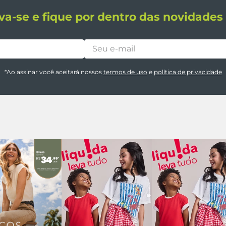
va-se e fique por dentro das novidade
*Ao assinar você aceitará nossos
termos de uso
e
política de privacidade