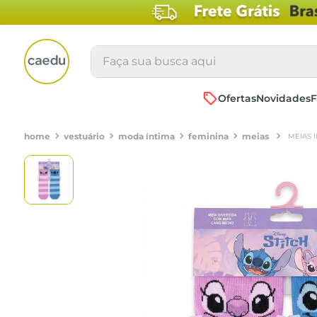
Faça sua busca aqui
Ofertas
Novidades
F
vestuário
moda íntima
feminina
meias