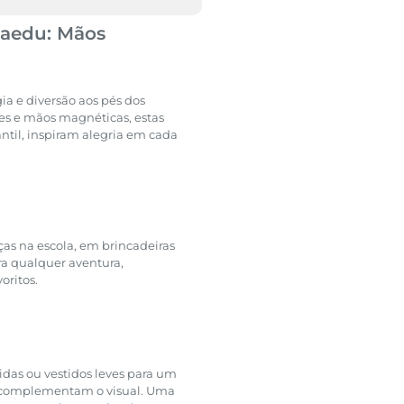
Caedu: Mãos
a e diversão aos pés dos
es e mãos magnéticas, estas
antil, inspiram alegria em cada
ças na escola, em brincadeiras
ra qualquer aventura,
oritos.
idas ou vestidos leves para um
ias complementam o visual. Uma