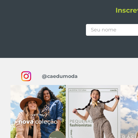
Inscre
@caedumoda