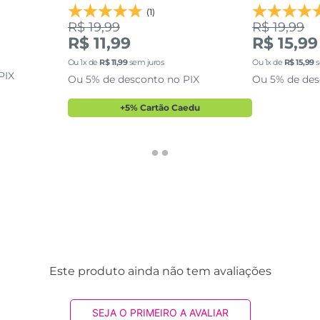
(1)
R$ 19,99
R$ 19,99
R$ 11,99
R$ 15,99
Ou
1
x de
R$
11
,
99
sem juros
Ou
1
x de
R$
15
,
99
s
PIX
Ou 5% de desconto no PIX
Ou 5% de des
+5% Cartão Caedu
Este produto ainda não tem avaliações
SEJA O PRIMEIRO A AVALIAR