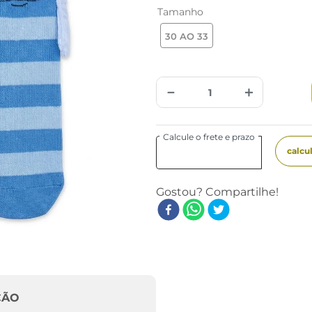
Tamanho
30 AO 33
－
＋
ÇÃO