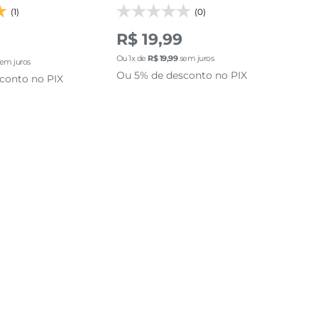
(1)
(0)
R$ 19,99
R$
Ou
1
x de
R$
19
,
99
sem juros
Ou
1
em juros
Ou 5% de desconto no PIX
Ou 
conto no PIX