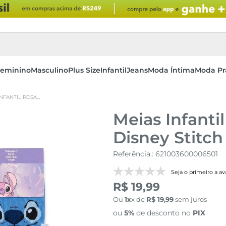
eminino
Masculino
Plus Size
Infantil
Jeans
Moda Íntima
Moda Pr
MEIAS INFANTIL ROSA E AZUL 30-33 DISNEY STITCH & ANGEL
Meias Infanti
Disney Stitch
Referência.
:
621003600006501
Seja o primeiro a ava
R$ 19,99
Ou
1
x de
R$
19
,
99
sem juros
ou
5%
de desconto no
PIX