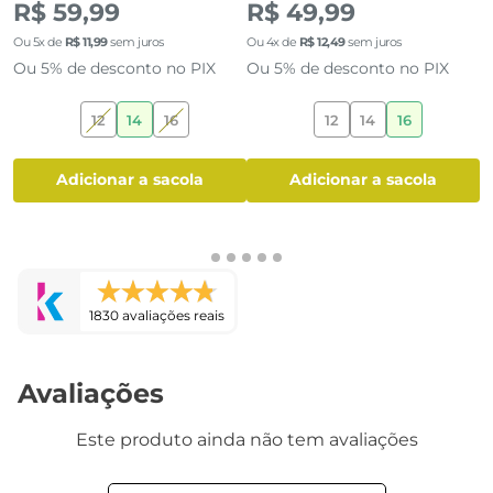
Pijama Infantil Menino Pelúcia
Pijama Infantil Menina Longo
P
Preto Homem-Aranha
Elsa Frozen Lilás e Azul
Fl
(0)
(0)
R$ 69,99
R$ 59,99
R$ 59,99
R$ 49,99
O
Ou
5
x de
R$
11
,
99
sem juros
Ou
4
x de
R$
12
,
49
sem juros
O
Ou 5% de desconto no PIX
Ou 5% de desconto no PIX
12
14
16
12
14
16
adicionar a sacola
adicionar a sacola