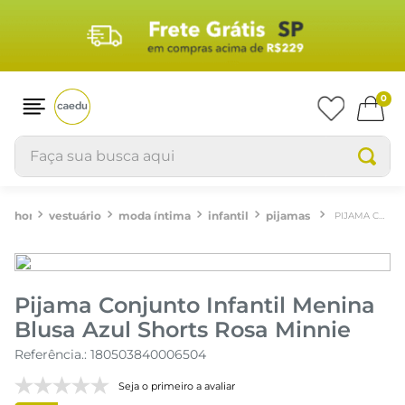
0
Faça sua busca aqui
vestuário
moda íntima
infantil
pijamas
PIJAMA CONJUNTO INFANTIL MENINA BLUSA AZUL SHORTS ROSA MINNIE
Pijama Conjunto Infantil Menina
Blusa Azul Shorts Rosa Minnie
Referência.
:
180503840006504
Seja o primeiro a avaliar