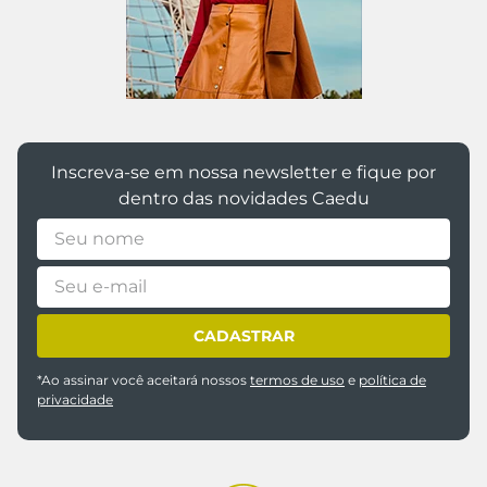
Inscreva-se em nossa newsletter e fique por
dentro das novidades Caedu
CADASTRAR
*Ao assinar você aceitará nossos
termos de uso
e
política de
privacidade