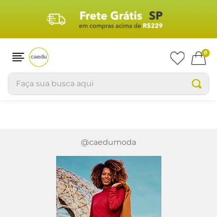
0
Faça sua busca aqui
@caedumoda