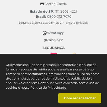
Cartão Caedu
Estado de SP
: (11) 3003-4221
Brasil:
0800-012-7070
Segunda à Sexta das 08h- às 21h, exceto feriados.
Whatsapp
(11) 2664-3410
SEGURANÇA
FORMAS DE PAGAMENTO
Utilizamos cookies para personalizar conteúdo e anúncios,
fornecer recursos de mídia social e analisar nosso tráfego.
Também compartilhamos informações sobre o uso do nosso
site com nossos parceiros de mídia social, publicidade e
análise. Ao clicar em Continuar, você concorda com o uso de
cookies e nossa
Política de Privacidade
Concordar e fechar
Caedu Comércio Varejista de Artigos do Vestuário SA. - Rodovia Castelo
Branco KM 57 - Mombaça - São Roque/SP CNPJ: 46.377.727/0113-90