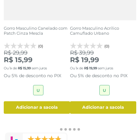
lk
Gorro Masculino Canelado com
Gorro Masculino Acrílico
K
Patch Cinza Mescla
Camuflado Urbano
e
(0)
(0)
R$ 29,99
R$ 39,99
R$ 15,99
R$ 19,99
O
Ou
1
x de
R$
15
,
99
sem juros
Ou
1
x de
R$
19
,
99
sem juros
O
Ou 5% de desconto no PIX
Ou 5% de desconto no PIX
U
U
adicionar a sacola
adicionar a sacola