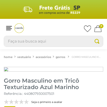
0
Faça sua busca aqui
vestuário
acessórios
gorros
GORRO MASCULINO EM TRICÔ TEXTURIZADO AZUL MARINHO
Gorro Masculino em Tricô
Texturizado Azul Marinho
Referência.
:
440807930007501
Seja o primeiro a avaliar