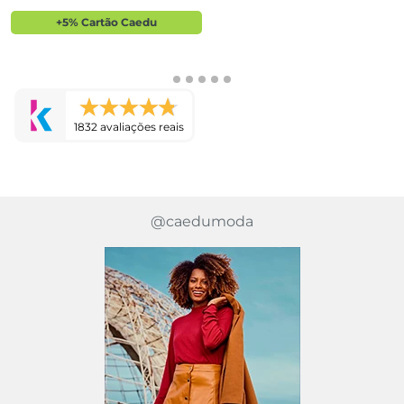
+5% Cartão Caedu
1832 avaliações reais
Avaliações
Este produto ainda não tem avaliações
SEJA O PRIMEIRO A AVALIAR