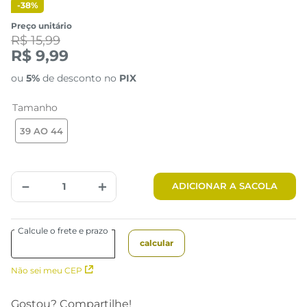
-
38%
Preço unitário
R$ 15,99
R$ 9,99
ou
5%
de desconto no
PIX
Tamanho
39 AO 44
－
＋
ADICIONAR A SACOLA
Não sei meu CEP