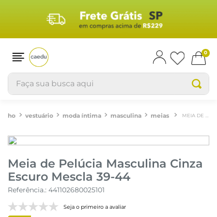
0
Faça sua busca aqui
vestuário
moda íntima
masculina
meias
MEIA DE PELÚCIA MASCULINA CINZA ESCURO MESCLA 39-44
Meia de Pelúcia Masculina Cinza
Escuro Mescla 39-44
Referência.
:
441102680025101
Seja o primeiro a avaliar