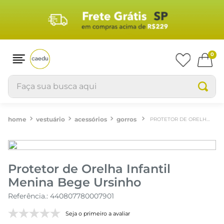
0
Faça sua busca aqui
vestuário
acessórios
gorros
PROTETOR DE ORELHA INFANTIL MENINA BEGE URSINHO
Protetor de Orelha Infantil
Menina Bege Ursinho
Referência.
:
440807780007901
Seja o primeiro a avaliar