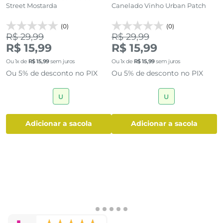
Street Mostarda
Canelado Vinho Urban Patch
P
(0)
(0)
R$ 29,99
R$ 29,99
R
R$ 15,99
R$ 15,99
R
lk
Ou
1
x de
R$
15
,
99
sem juros
Ou
1
x de
R$
15
,
99
sem juros
O
Ou 5% de desconto no PIX
Ou 5% de desconto no PIX
O
U
U
adicionar a sacola
adicionar a sacola