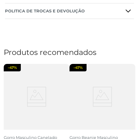
POLITICA DE TROCAS E DEVOLUÇÃO
Produtos recomendados
-
47%
-
47%
Gorro Masculino Canelado
Gorro Beanie Masculino
G