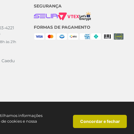
SEGURANÇA
FORMAS DE PAGAMENTO
003-4221
0
8h às 21h
o Caedu
artilhamos informações
Concordar e fechar
o de cookies e nossa
SP CNPJ: 46.377.727/0113-90