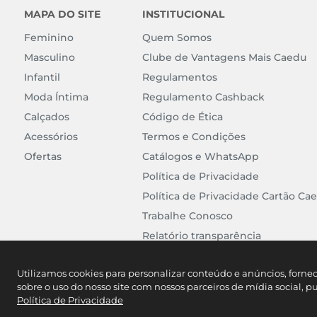
MAPA DO SITE
INSTITUCIONAL
Feminino
Quem Somos
Masculino
Clube de Vantagens Mais Caedu
Infantil
Regulamentos
Moda Íntima
Regulamento Cashback
Calçados
Código de Ética
Acessórios
Termos e Condições
Ofertas
Catálogos e WhatsApp
Política de Privacidade
Política de Privacidade Cartão Ca
Trabalhe Conosco
Relatório transparência
Utilizamos cookies para personalizar conteúdo e anúncios, forne
sobre o uso do nosso site com nossos parceiros de mídia social, p
Política de Privacidade
Caedu Comércio Varejista d