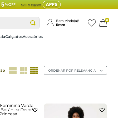
0
Bem-vindo(a)!
Entre
aia
Calçados
Acessórios
ção
ORDENAR POR
RELEVÂNCIA
1
G2
G3
cionar a sacola