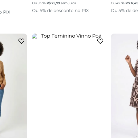
Ou
5
x de
R$
25
,
99
sem juros
Ou
4
x de
R$
12
,
4
Ou 5% de desconto no PIX
Ou 5% de de
o PIX
adicionar a sacola
GG
P
sacola
adi