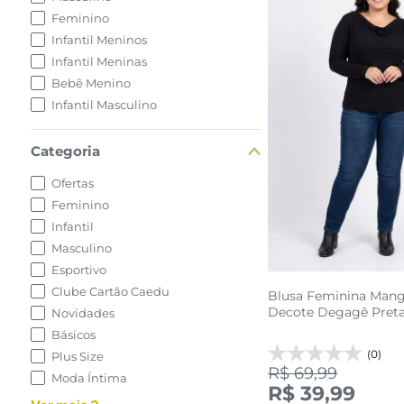
Feminino
Infantil Meninos
Infantil Meninas
Bebê Menino
Infantil Masculino
G1
G2
Categoria
Ofertas
adicionar a 
Feminino
Infantil
Masculino
Esportivo
Clube Cartão Caedu
Blusa Feminina Man
Decote Degagê Pret
Novidades
Básicos
(0)
Plus Size
R$ 69,99
Moda Íntima
R$ 39,99