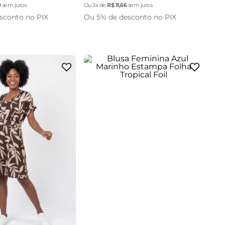
9
sem juros
Ou
3
x de
R$
11
,
66
sem juros
P
M
G
GG
sconto no PIX
Ou 5% de desconto no PIX
adicionar a sacola
M
G
GG
cionar a sacola