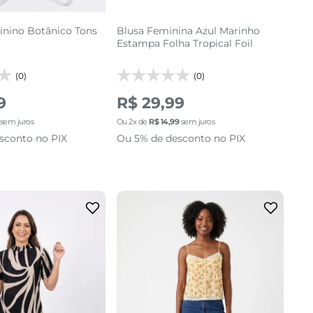
inino Botânico Tons
Blusa Feminina Azul Marinho
Estampa Folha Tropical Foil
(0)
(0)
9
R$ 29,99
sem juros
Ou
2
x de
R$
14
,
99
sem juros
sconto no PIX
Ou 5% de desconto no PIX