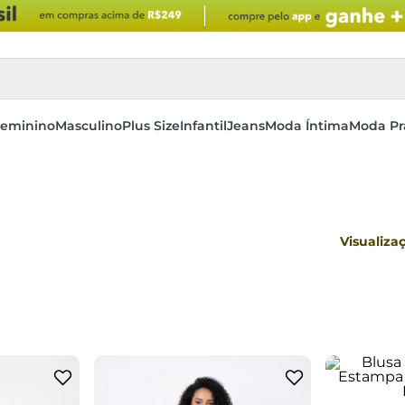
eminino
Masculino
Plus Size
Infantil
Jeans
Moda Íntima
Moda Pr
Visualiza
G
adi