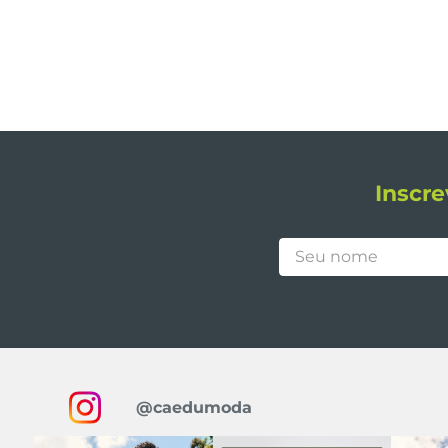
Inscre
@caedumoda