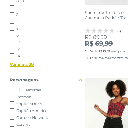
8-10
2
Suéter de Tricô Femi
3
Caramelo Padrão Tra
4
6
(0)
8
R$ 89,99
10
R$ 69,99
12
Ou
5
x de
R$
13
,
99
sem juros
14
Ou 5% de desconto n
Ver mais 29
Personagens
101 Dalmatas
Batman
Capitã Marvel
Capitão America
Cartoon Network
Corvinal