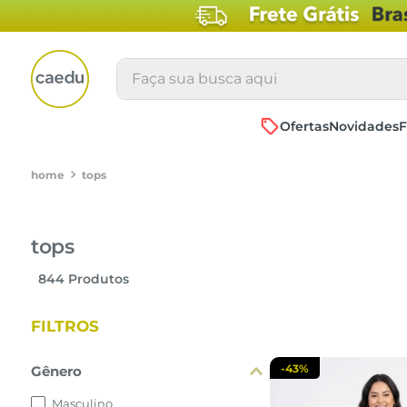
Faça sua busca aqui
Ofertas
Novidades
F
tops
tops
844
Produtos
FILTROS
-
43%
Gênero
Masculino