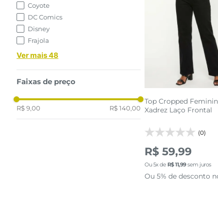
Coyote
DC Comics
P
M
G
Disney
Frajola
adicionar a 
Ver mais 48
Faixas de preço
Top Cropped Femini
R$ 9,00
R$ 140,00
Xadrez Laço Frontal
(0)
R$ 59,99
Ou
5
x de
R$
11
,
99
sem juros
Ou 5% de desconto n