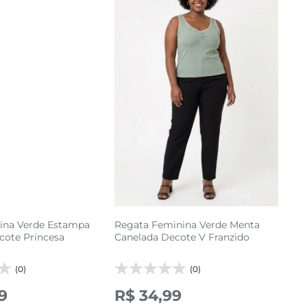
G1
G2
G3
adicionar a sacola
ina Verde Estampa
Regata Feminina Verde Menta
cote Princesa
Canelada Decote V Franzido
(0)
(0)
9
R$ 34,99