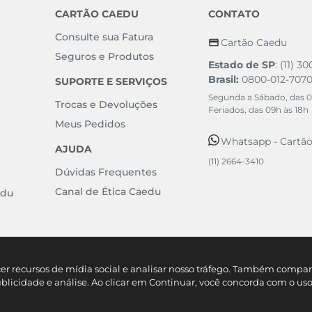
CARTÃO CAEDU
CONTATO
Consulte sua Fatura
Cartão Caedu
Seguros e Produtos
Estado de SP
: (11) 3
Brasil:
0800-012-707
SUPORTE E SERVIÇOS
Segunda a Sábado, das 0
Trocas e Devoluções
Feriados, das 09h às 18h
Meus Pedidos
Whatsapp - Cartã
AJUDA
(11) 2664-3410
Dúvidas Frequentes
Canal de Ética Caedu
edu
cer recursos de mídia social e analisar nosso tráfego. Também comp
ublicidade e análise. Ao clicar em Continuar, você concorda com o us
e Artigos do Vestuário SA. - Rodovia Castelo Branco KM 57 - Mombaça - São Roque/