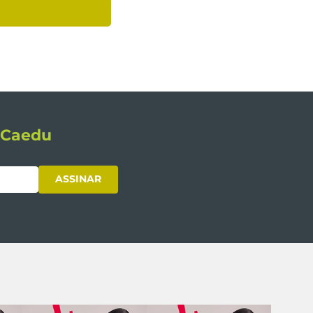
s Caedu
ASSINAR