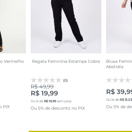
GG
P
M
G
GG
P
sacola
adicionar a sacola
adi
no Vermelho
Regata Feminina Estampa Cobra
Blusa Femin
Abstrata
(0)
R$ 49,99
R$ 39,9
R$ 19,99
Ou
3
x de
R$
13
,
3
Ou
1
x de
R$
19
,
99
sem juros
o PIX
Ou 5% de de
Ou 5% de desconto no PIX