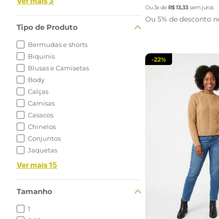
Ver mais 3
Ou
3
x de
R$
13
,
33
sem juros
Ou 5% de desconto n
Tipo de Produto
Bermudas e shorts
Biquinis
-
22%
Blusas e Camisetas
Body
Calças
Camisas
Casacos
Chinelos
Conjuntos
Jaquetas
P
M
G
Ver mais 15
adicionar a 
Tamanho
1