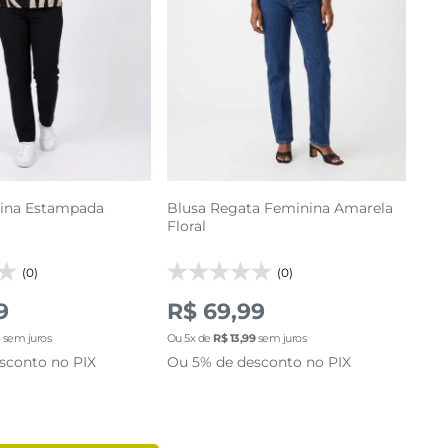
M
G
GG
P
M
G
GG
cionar a sacola
adicionar a sacola
ina Estampada
Blusa Regata Feminina Amarela
Floral
(0)
(0)
9
R$ 69,99
3
sem juros
Ou
5
x de
R$
13
,
99
sem juros
sconto no PIX
Ou 5% de desconto no PIX