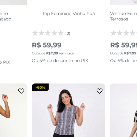
nino
Top Feminino Vinho Poá
Vestido Fem
nçado
Terrosos
(0)
R$ 59,99
R$ 59,9
Ou
5
x de
R$
11
,
99
sem juros
Ou
5
x de
R$
11
,
99
Ou 5% de desconto no PIX
Ou 5% de de
o PIX
-
60%