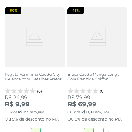
-
60%
-
13%
Regata Feminina Caedu City
Blusa Caedu Manga Longa
Helanca com Detalhes Pretos
Gola Franzida Chiffon
Estampada
(0)
(0)
R$ 24,99
R$ 79,99
R$ 9,99
R$ 69,99
Ou
1
x de
R$
9
,
99
sem juros
Ou
5
x de
R$
13
,
99
sem juros
Ou 5% de desconto no PIX
Ou 5% de desconto no PIX