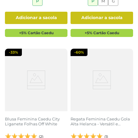
P
P
M
G
adicionar a sacola
adicionar a sacola
+5% Cartão Caedu
+5% Cartão Caedu
-
33%
-
60%
Blusa Feminina Caedu City
Regata Feminina Caedu Gola
Liganete Folhas Off White
Alta Helanca - Versátil e
Elegante
(2)
(1)