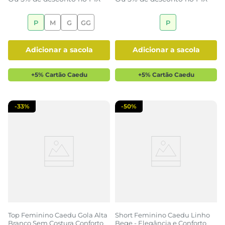
P
M
G
GG
P
adicionar a sacola
adicionar a sacola
+5% Cartão Caedu
+5% Cartão Caedu
-
33%
-
50%
Top Feminino Caedu Gola Alta
Short Feminino Caedu Linho
Branco Sem Costura Conforto
Bege - Elegância e Conforto