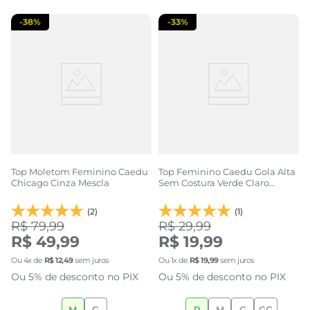
-
38%
-
33%
Top Moletom Feminino Caedu
Top Feminino Caedu Gola Alta
Chicago Cinza Mescla
Sem Costura Verde Claro
Conforto
(2)
(1)
R$ 79,99
R$ 29,99
R$ 49,99
R$ 19,99
Ou
4
x de
R$
12
,
49
sem juros
Ou
1
x de
R$
19
,
99
sem juros
Ou 5% de desconto no PIX
Ou 5% de desconto no PIX
M
G
P
M
G
GG