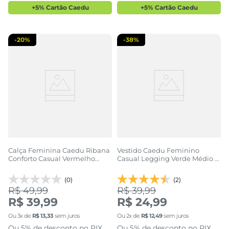
+5% Cartão Caedu
+5% Cartão Caedu
-
20%
-
38%
Calça Feminina Caedu Ribana
Vestido Caedu Feminino
Conforto Casual Vermelho
Casual Legging Verde Médio c/
Escuro
Bolsos
(0)
(2)
R$ 49,99
R$ 39,99
R$ 39,99
R$ 24,99
Ou
3
x de
R$
13
,
33
sem juros
Ou
2
x de
R$
12
,
49
sem juros
Ou 5% de desconto no PIX
Ou 5% de desconto no PIX