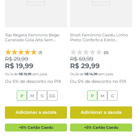
Top Regata Feminino Bege
Short Feminino Caedu Linho
Canelado Gola Alta Sem
Preto: Conforto e Estilo
Costura
Atemporal
(1)
(0)
R$ 29,99
R$ 59,99
R$ 19,99
R$ 29,99
Ou
1
x de
R$
19
,
99
sem juros
Ou
2
x de
R$
14
,
99
sem juros
Ou 5% de desconto no PIX
Ou 5% de desconto no PIX
P
M
G
GG
P
M
G
adicionar a sacola
adicionar a sacola
+5% Cartão Caedu
+5% Cartão Caedu