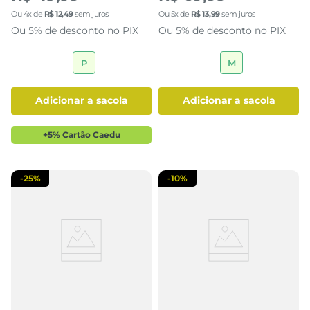
Ou
4
x de
R$
12
,
49
sem juros
Ou
5
x de
R$
13
,
99
sem juros
Ou 5% de desconto no PIX
Ou 5% de desconto no PIX
P
M
adicionar a sacola
adicionar a sacola
+5% Cartão Caedu
-
25%
-
10%