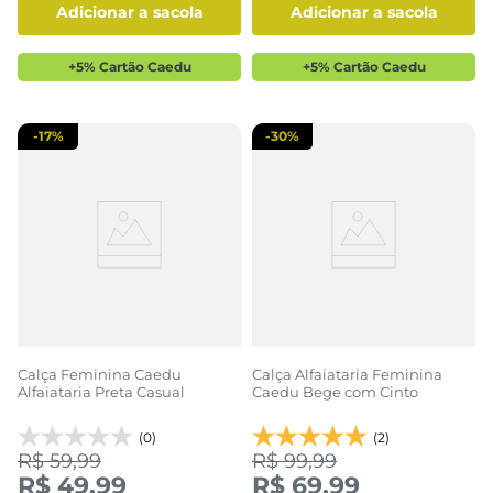
adicionar a sacola
adicionar a sacola
+5% Cartão Caedu
+5% Cartão Caedu
-
17%
-
30%
Calça Feminina Caedu
Calça Alfaiataria Feminina
Alfaiataria Preta Casual
Caedu Bege com Cinto
(0)
(2)
R$ 59,99
R$ 99,99
R$ 49,99
R$ 69,99