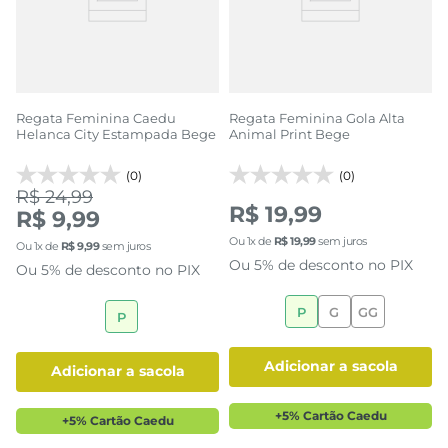
Regata Feminina Caedu
Regata Feminina Gola Alta
Helanca City Estampada Bege
Animal Print Bege
(0)
(0)
R$ 24,99
R$ 19,99
R$ 9,99
Ou
1
x de
R$
19
,
99
sem juros
Ou
1
x de
R$
9
,
99
sem juros
Ou 5% de desconto no PIX
Ou 5% de desconto no PIX
P
G
GG
P
adicionar a sacola
adicionar a sacola
+5% Cartão Caedu
+5% Cartão Caedu