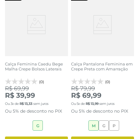
Calça Feminina Caedu Bege
Calça Pantalona Feminina em
Malha Crepe Bolsos Laterais
Crepe Preta com Amarração
(0)
(0)
R$ 69,99
R$ 79,99
R$ 39,99
R$ 69,99
Ou
3
x de
R$
13
,
33
sem juros
Ou
5
x de
R$
13
,
99
sem juros
Ou 5% de desconto no PIX
Ou 5% de desconto no PIX
G
M
G
P