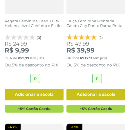
Regata Feminina Caedu City
Calça Feminina Montaria
Helanca Azul Conforto e Estilo
Caedu City Ponto Roma Preta
(0)
(2)
R$ 24,99
R$ 49,99
R$ 9,99
R$ 39,99
Ou
1
x de
R$
9
,
99
sem juros
Ou
3
x de
R$
13
,
33
sem juros
Ou 5% de desconto no PIX
Ou 5% de desconto no PIX
P
P
adicionar a sacola
adicionar a sacola
+5% Cartão Caedu
+5% Cartão Caedu
-
43%
-
13%