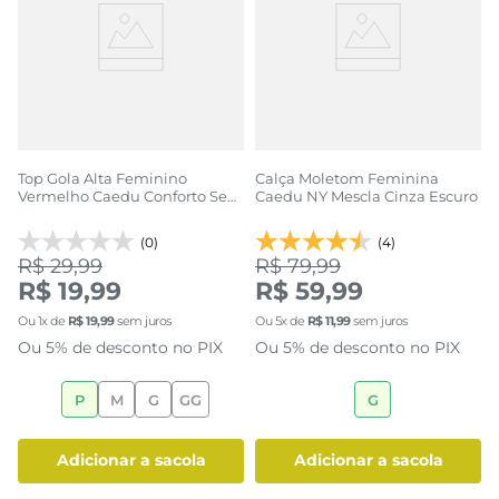
Top Gola Alta Feminino
Calça Moletom Feminina
Vermelho Caedu Conforto Sem
Caedu NY Mescla Cinza Escuro
Costura
(0)
(4)
R$ 29,99
R$ 79,99
R$ 19,99
R$ 59,99
Ou
1
x de
R$
19
,
99
sem juros
Ou
5
x de
R$
11
,
99
sem juros
Ou 5% de desconto no PIX
Ou 5% de desconto no PIX
P
M
G
GG
G
adicionar a sacola
adicionar a sacola