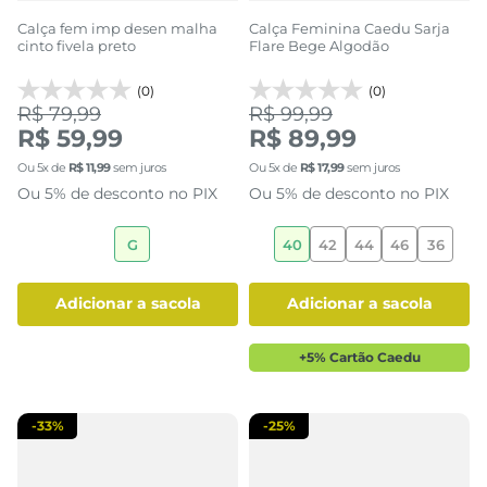
Calça fem imp desen malha
Calça Feminina Caedu Sarja
cinto fivela preto
Flare Bege Algodão
(0)
(0)
R$ 79,99
R$ 99,99
R$ 59,99
R$ 89,99
Ou
5
x de
R$
11
,
99
sem juros
Ou
5
x de
R$
17
,
99
sem juros
Ou 5% de desconto no PIX
Ou 5% de desconto no PIX
G
40
42
44
46
36
adicionar a sacola
adicionar a sacola
+5% Cartão Caedu
-
33%
-
25%