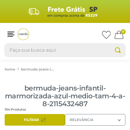
0
Faça sua busca aqui
bermuda-jeans-infantil-marmorizada-azul-medio-tam-4-a-8-2115432487
bermuda-jeans-infantil-
marmorizada-azul-medio-tam-4-a-
8-2115432487
104
Produtos
FILTRAR
RELEVÂNCIA