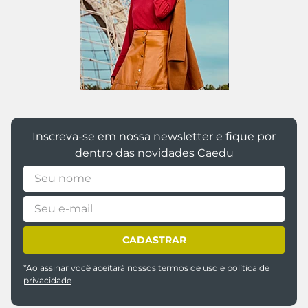
Inscreva-se em nossa newsletter e fique por
dentro das novidades Caedu
CADASTRAR
*Ao assinar você aceitará nossos
termos de uso
e
política de
privacidade