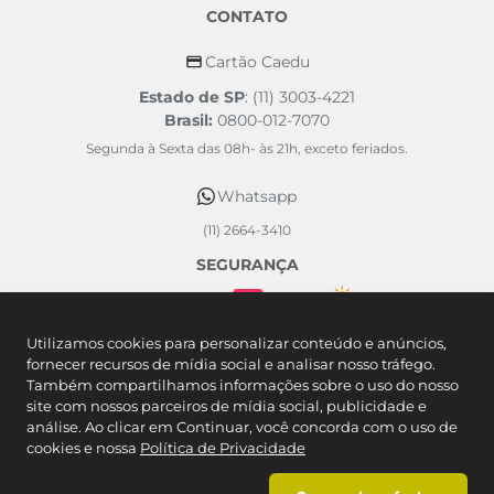
CONTATO
Cartão Caedu
Estado de SP
: (11) 3003-4221
Brasil:
0800-012-7070
Segunda à Sexta das 08h- às 21h, exceto feriados.
Whatsapp
(11) 2664-3410
SEGURANÇA
FORMAS DE PAGAMENTO
Utilizamos cookies para personalizar conteúdo e anúncios,
fornecer recursos de mídia social e analisar nosso tráfego.
Também compartilhamos informações sobre o uso do nosso
site com nossos parceiros de mídia social, publicidade e
análise. Ao clicar em Continuar, você concorda com o uso de
cookies e nossa
Política de Privacidade