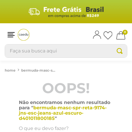
0
Faça sua busca aqui
bermuda-masc-spr-reta-9174-jns-esc-jeans-azul-escuro-d401011800185
OOPS!
Não encontramos nenhum resultado
para "
bermuda-masc-spr-reta-9174-
jns-esc-jeans-azul-escuro-
d401011800185
"
O que eu devo fazer?