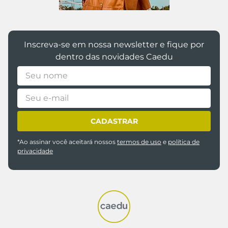
Inscreva-se em nossa newsletter e fique por
dentro das novidades Caedu
CADASTRAR
*Ao assinar você aceitará nossos
termos de uso
e
política de
privacidade