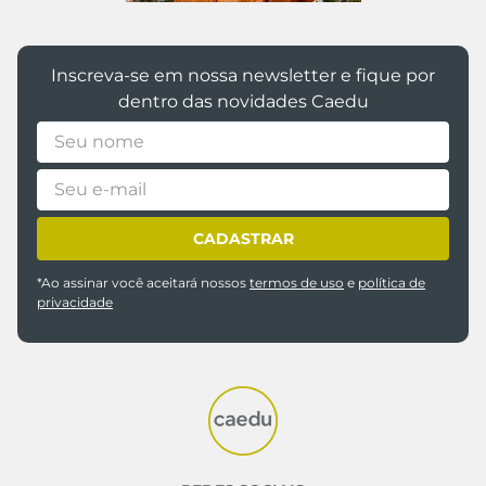
Inscreva-se em nossa newsletter e fique por
dentro das novidades Caedu
CADASTRAR
*Ao assinar você aceitará nossos
termos de uso
e
política de
privacidade