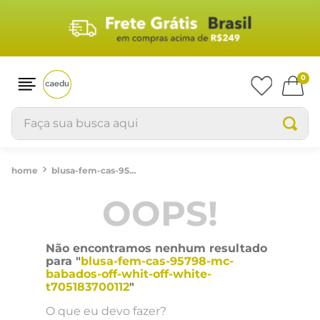
0
Faça sua busca aqui
blusa-fem-cas-95798-mc-babados-off-whit-off-white-t705183700112
OOPS!
Não encontramos nenhum resultado
para "
blusa-fem-cas-95798-mc-
babados-off-whit-off-white-
t705183700112
"
O que eu devo fazer?