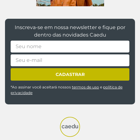
Inscreva-se em nossa newsletter e fique por
dentro das novidades Caedu
CADASTRAR
*Ao assinar você aceitará nossos
termos de uso
e
política de
privacidade