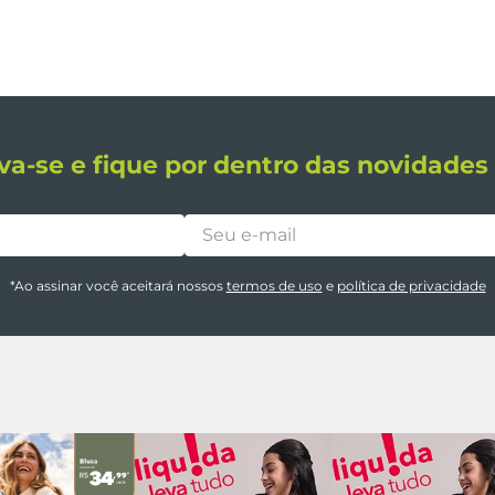
va-se e fique por dentro das novidade
*Ao assinar você aceitará nossos
termos de uso
e
política de privacidade