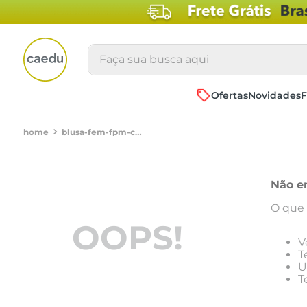
Faça sua busca aqui
Ofertas
Novidades
F
blusa-fem-fpm-casual-ciganinhaestampadot66401821213
Não e
O que 
OOPS!
V
T
U
T