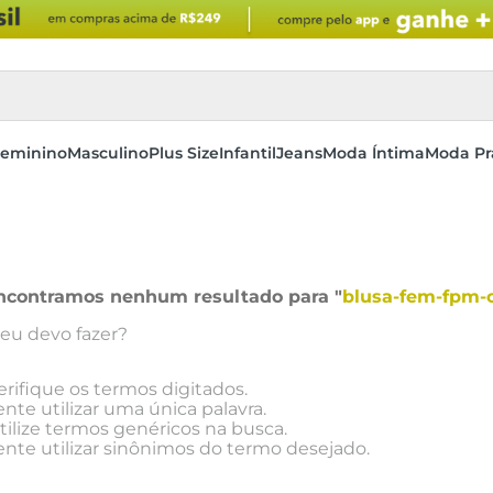
eminino
Masculino
Plus Size
Infantil
Jeans
Moda Íntima
Moda Pr
ncontramos nenhum resultado para "
blusa-fem-fpm-
eu devo fazer?
erifique os termos digitados.
ente utilizar uma única palavra.
tilize termos genéricos na busca.
ente utilizar sinônimos do termo desejado.