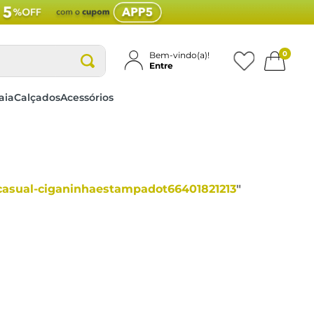
0
Bem-vindo(a)!
Entre
aia
Calçados
Acessórios
casual-ciganinhaestampadot66401821213
"