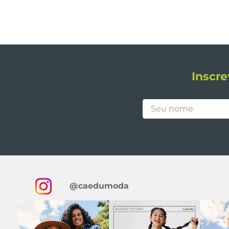
Inscre
@caedumoda