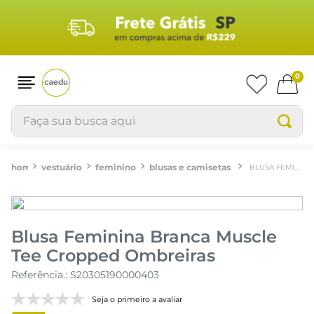
0
Faça sua busca aqui
vestuário
feminino
blusas e camisetas
BLUSA FEMININA BRANCA MUSCLE TEE CROPPED OMBREIRAS
Blusa Feminina Branca Muscle
Tee Cropped Ombreiras
Referência.
:
S20305190000403
Seja o primeiro a avaliar