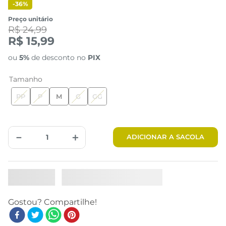
-
36%
Preço unitário
R$ 24,99
R$ 15,99
ou
5%
de desconto no
PIX
Tamanho
PP
P
M
G
GG
Tabela de Medidas
－
＋
ADICIONAR A SACOLA