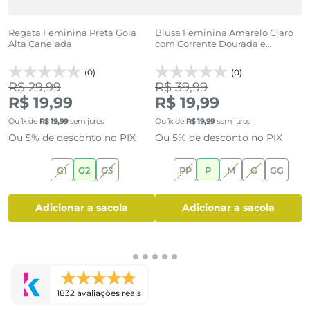
Regata Feminina Preta Gola
Blusa Feminina Amarelo Claro
B
na
Alta Canelada
com Corrente Dourada e
F
Babado
(0)
(0)
R$ 29,99
R$ 39,99
R
R$ 19,99
R$ 19,99
R
Ou
1
x de
R$
19
,
99
sem juros
Ou
1
x de
R$
19
,
99
sem juros
O
Ou 5% de desconto no PIX
Ou 5% de desconto no PIX
O
G1
G2
G3
PP
P
M
G
GG
adicionar a sacola
adicionar a sacola