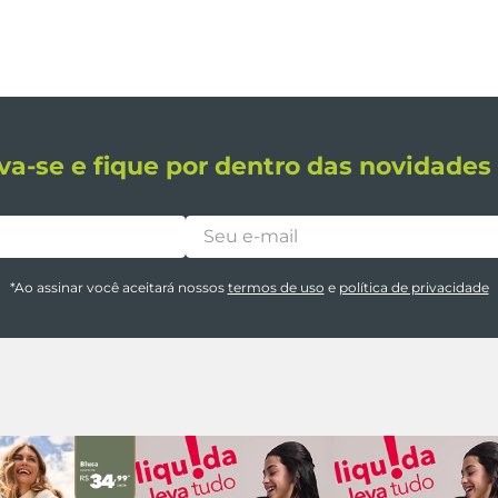
va-se e fique por dentro das novidade
*Ao assinar você aceitará nossos
termos de uso
e
política de privacidade