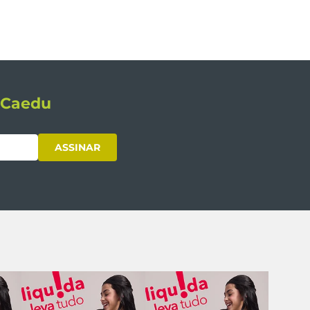
s Caedu
ASSINAR