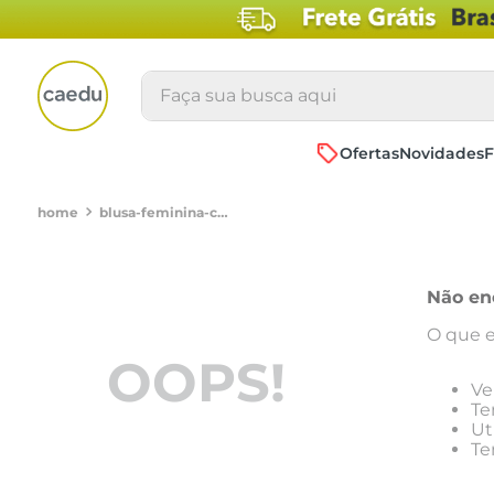
Faça sua busca aqui
Ofertas
Novidades
F
blusa-feminina-city-em-viscose-com-bolsinho-pink-163638
Não en
O que e
OOPS!
Ve
Te
Ut
Te