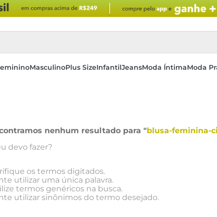
eminino
Masculino
Plus Size
Infantil
Jeans
Moda Íntima
Moda Pr
contramos nenhum resultado para "
blusa-feminina-c
u devo fazer?
rifique os termos digitados.
nte utilizar uma única palavra.
ilize termos genéricos na busca.
nte utilizar sinônimos do termo desejado.