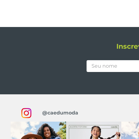
Inscre
@caedumoda