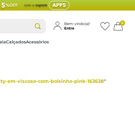
0
Bem-vindo(a)!
Entre
aia
Calçados
Acessórios
ity-em-viscose-com-bolsinho-pink-163638
"