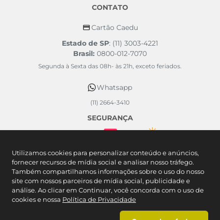
CONTATO
Cartão Caedu
Estado de SP
: (11) 3003-4221
Brasil:
0800-012-7070
Segunda à Sexta das 08h- às 21h, exceto feriados.
Whatsapp
(11) 2664-3410
SEGURANÇA
FORMAS DE PAGAMENTO
Utilizamos cookies para personalizar conteúdo e anúncios,
fornecer recursos de mídia social e analisar nosso tráfego.
Também compartilhamos informações sobre o uso do nosso
site com nossos parceiros de mídia social, publicidade e
análise. Ao clicar em Continuar, você concorda com o uso de
cookies e nossa
Política de Privacidade