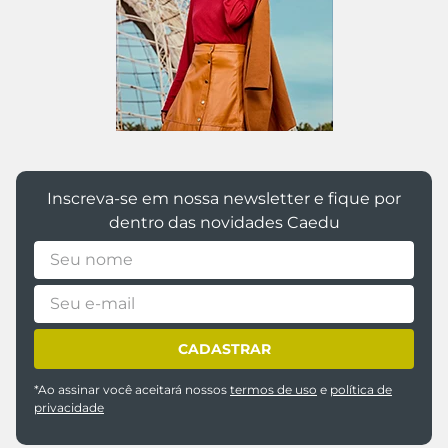
Inscreva-se em nossa newsletter e fique por
dentro das novidades Caedu
CADASTRAR
*Ao assinar você aceitará nossos
termos de uso
e
política de
privacidade