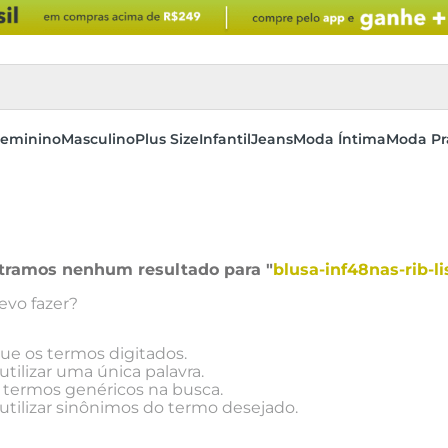
eminino
Masculino
Plus Size
Infantil
Jeans
Moda Íntima
Moda Pr
tramos nenhum resultado para "
blusa-inf48nas-rib-l
evo fazer?
que os termos digitados.
utilizar uma única palavra.
e termos genéricos na busca.
utilizar sinônimos do termo desejado.