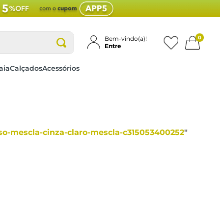
0
Bem-vindo(a)!
Entre
aia
Calçados
Acessórios
iso-mescla-cinza-claro-mescla-c315053400252
"