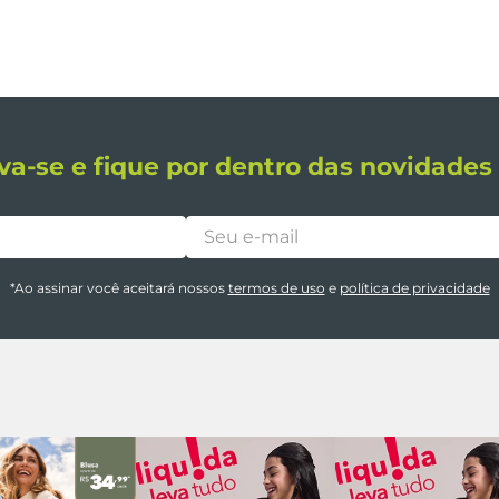
va-se e fique por dentro das novidade
*Ao assinar você aceitará nossos
termos de uso
e
política de privacidade