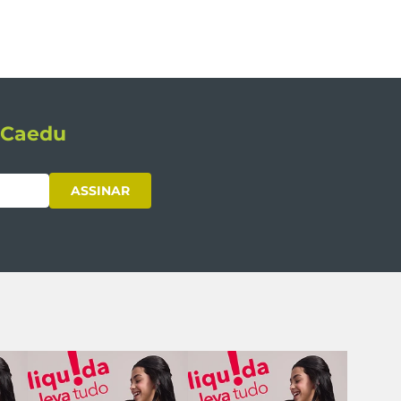
s Caedu
ASSINAR