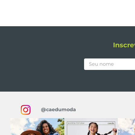
Inscre
@caedumoda