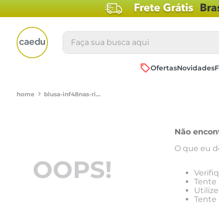
Faça sua busca aqui
Ofertas
Novidades
F
blusa-inf48nas-rib-liso-mescla-cinza-claro-mescla-c315053400252
Não encon
O que eu d
OOPS!
Verifi
Tente 
Utiliz
Tente 