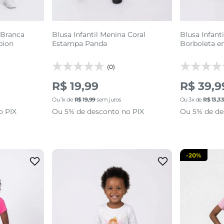
 Branca
Blusa Infantil Menina Coral
Blusa Infant
pion
Estampa Panda
Borboleta e
(0)
R$ 19,99
R$ 39,9
Ou
1
x de
R$
19
,
99
sem juros
Ou
3
x de
R$
13
,
3
o PIX
Ou 5% de desconto no PIX
Ou 5% de de
-
20%