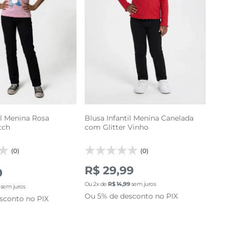
10
12
14
4
6
8
cionar a sacola
adicionar a sacola
il Menina Rosa
Blusa Infantil Menina Canelada
tch
com Glitter Vinho
(0)
(0)
R$ 29,99
9
Ou
2
x de
R$
14
,
99
sem juros
sem juros
Ou 5% de desconto no PIX
sconto no PIX