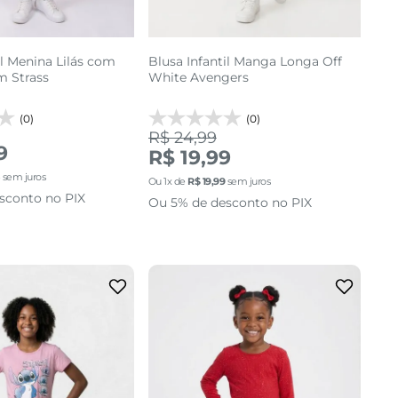
il Menina Lilás com
Blusa Infantil Manga Longa Off
m Strass
White Avengers
(0)
(0)
R$ 24,99
9
R$ 19,99
3
sem juros
Ou
1
x de
R$
19
,
99
sem juros
sconto no PIX
Ou 5% de desconto no PIX