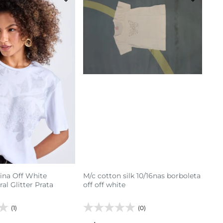
16
10
12
14
adicionar a sacola
G
GG
cionar a sacola
ina Off White
M/c cotton silk 10/16nas borboleta
al Glitter Prata
off off white
(1)
(0)