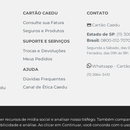
CARTÃO CAEDU
CONTATO
Consulte sua Fatura
Cartão Caedu
Seguros e Produtos
Estado de SP
: (11) 3
Brasil:
0800-012-707
SUPORTE E SERVIÇOS
Segunda a Sábado, das 0
Trocas e Devoluções
Feriados, das 09h às 18h
Meus Pedidos
Whatsapp - Cartã
AJUDA
(11) 2664-3410
Dúvidas Frequentes
Canal de Ética Caedu
edu
cer recursos de mídia social e analisar nosso tráfego. Também comp
ublicidade e análise. Ao clicar em Continuar, você concorda com o us