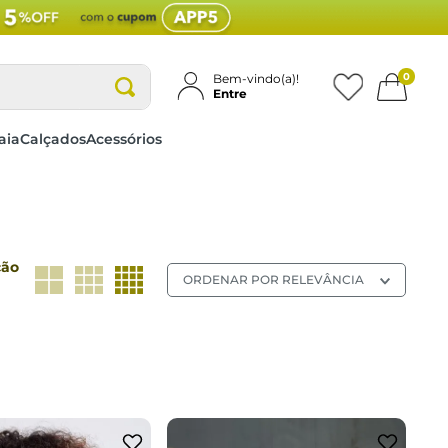
0
Bem-vindo(a)!
Entre
aia
Calçados
Acessórios
ção
ORDENAR POR
RELEVÂNCIA