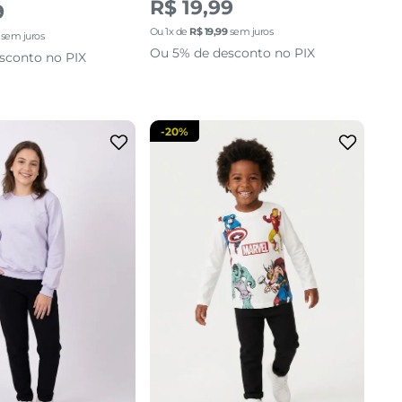
R$ 19,99
9
Ou
1
x de
R$
19
,
99
sem juros
sem juros
Ou 5% de desconto no PIX
sconto no PIX
-
20%
10
12
14
4
6
8
10
cionar a sacola
adicionar a sacola