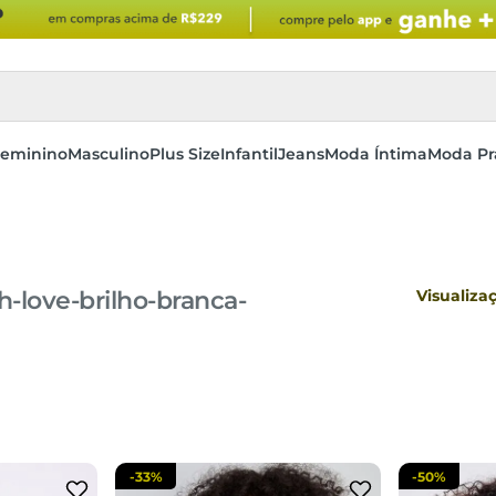
eminino
Masculino
Plus Size
Infantil
Jeans
Moda Íntima
Moda Pr
-love-brilho-branca-
Visualiza
-
33%
-
50%