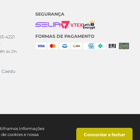
SEGURANÇA
FORMAS DE PAGAMENTO
003-4221
0
8h às 21h
o Caedu
artilhamos informações
Concordar e fechar
o de cookies e nossa