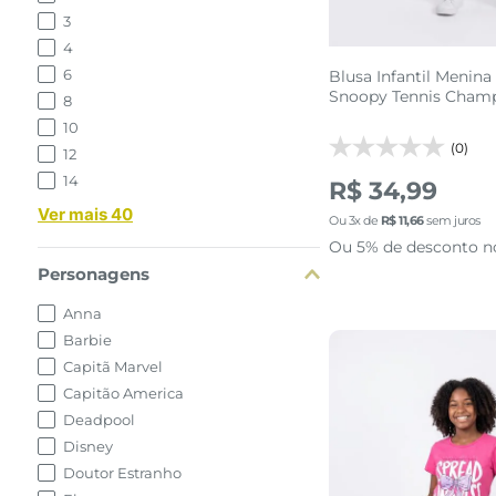
3
4
6
Blusa Infantil Menina
Snoopy Tennis Cham
8
10
(0)
12
14
R$ 34,99
Ver mais 40
Ou
3
x de
R$
11
,
66
sem juros
Ou 5% de desconto n
Personagens
Anna
Barbie
Capitã Marvel
Capitão America
Deadpool
Disney
Doutor Estranho