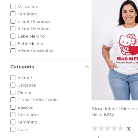
Masculino
Feminino
Infantil Meninos
Infantil Meninas
Bebê Menino
Bebê Menina
Infantil Masculino
G1
G2
Categoria
adicionar a 
Infantil
Calçados
Ofertas
Clube Cartão Caedu
Básicos
Blusa Infantil Menina
Hello Kitty
Novidades
Feminino
(0)
Jeans