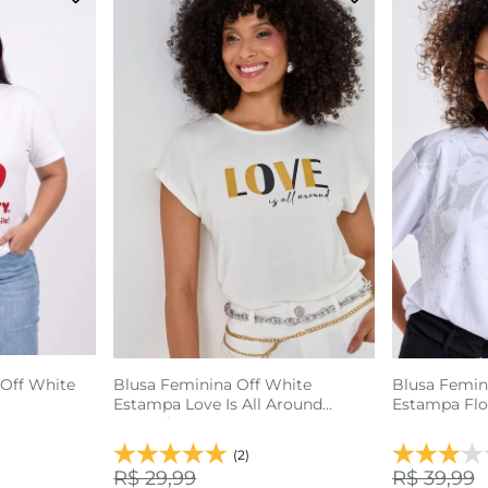
G3
P
G
GG
P
sacola
adicionar a sacola
adi
 Off White
Blusa Feminina Off White
Blusa Femin
Estampa Love Is All Around
Estampa Flor
Dourada
(2)
R$ 29,99
R$ 39,99