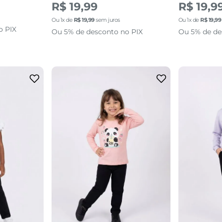
R$ 19,99
R$ 19,9
Ou
1
x de
R$
19
,
99
sem juros
Ou
1
x de
R$
19
,
99
o PIX
Ou 5% de desconto no PIX
Ou 5% de de
10
4
6
8
16
sacola
adicionar a sacola
adi