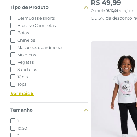
R$ 49,99
Tipo de Produto
Ou
4
x de
R$
12
,
49
sem juros
Ou 5% de desconto n
Bermudas e shorts
Blusas e Camisetas
Botas
Chinelos
Macacões e Jardineiras
Moletons
Regatas
Sandalias
Tênis
Tops
Ver mais 5
4
6
8
Tamanho
1
adicionar a 
19;20
2