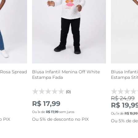
14
1
2
3
16
sacola
adicionar a sacola
adi
a Rosa Spread
Blusa Infantil Menina Off White
Blusa Infant
Estampa Fada
Estampa Sti
(0)
R$ 24,99
R$ 17,99
R$ 19,9
Ou
1
x de
R$
17
,
99
sem juros
Ou
1
x de
R$
19
,
99
o PIX
Ou 5% de desconto no PIX
Ou 5% de de