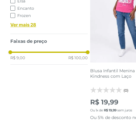
Elsa
Encanto
Frozen
16
10
12
Ver mais 28
adicionar a 
Faixas de preço
R$ 9,00
R$ 100,00
Blusa Infantil Menin
Kindness com Laço
(0)
R$ 19,99
Ou
1
x de
R$
19
,
99
sem juros
Ou 5% de desconto n