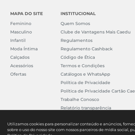
MAPA DO SITE
INSTITUCIONAL
Feminino
Quem Somos
Masculino
Clube de Vantagens Mais Caedu
Infantil
Regulamentos
Moda Íntima
Regulamento Cashback
Calçados
Código de Ética
Acessórios
Termos e Condições
Ofertas
Catálogos e WhatsApp
Política de Privacidade
Política de Privacidade Cartão Ca
Trabalhe Conosco
Relatório transparência
Utilizamos cookies para personalizar conteúdo e anúncios, forne
sobre o uso do nosso site com nossos parceiros de mídia social, p