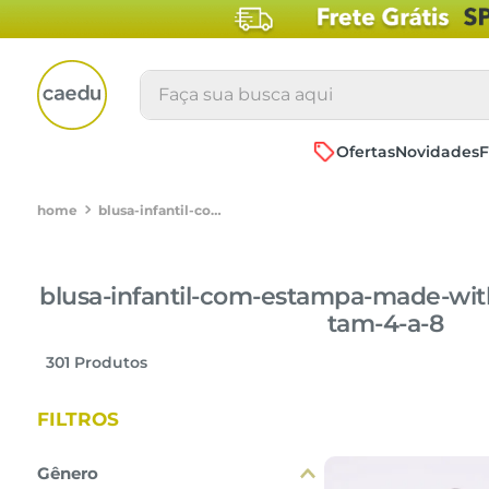
Faça sua busca aqui
Ofertas
Novidades
F
blusa-infantil-com-estampa-made-with-love-brilho-branca-tam-4-a-8
blusa-infantil-com-estampa-made-with
tam-4-a-8
301
Produtos
FILTROS
Gênero