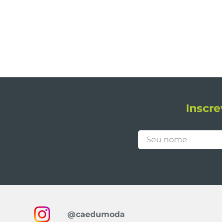
Inscre
@caedumoda