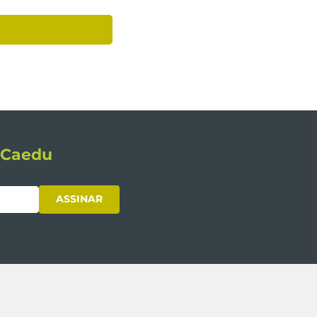
s Caedu
ASSINAR