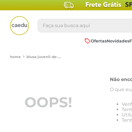
Faça sua busca aqui
Ofertas
Novidades
F
blusa-juvenil-de-ribana-floral-amarela-tam-10-a-16-2115432744
Não enco
O que eu
OOPS!
Veri
Tent
Util
Tent