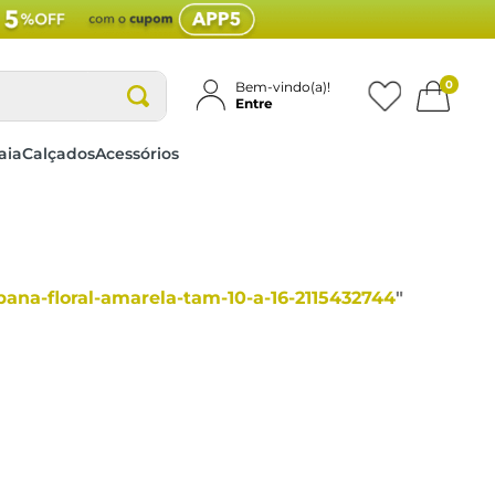
0
Bem-vindo(a)!
Entre
aia
Calçados
Acessórios
ibana-floral-amarela-tam-10-a-16-2115432744
"