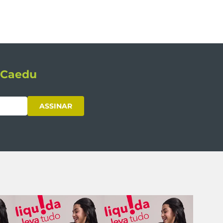
s Caedu
ASSINAR