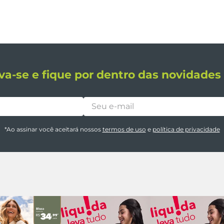
va-se e fique por dentro das novidade
*Ao assinar você aceitará nossos
termos de uso
e
política de privacidade