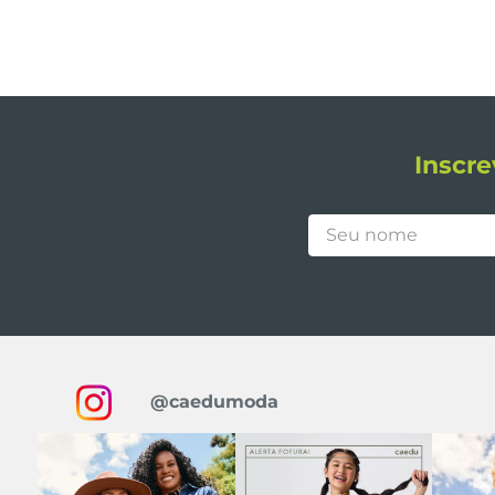
Inscre
@caedumoda