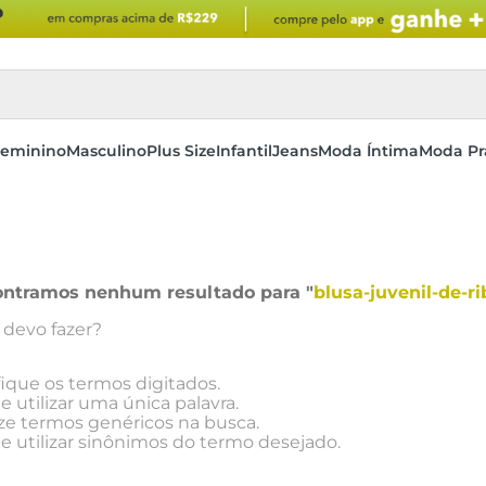
eminino
Masculino
Plus Size
Infantil
Jeans
Moda Íntima
Moda Pr
ntramos nenhum resultado para "
blusa-juvenil-de-r
 devo fazer?
fique os termos digitados.
e utilizar uma única palavra.
ize termos genéricos na busca.
e utilizar sinônimos do termo desejado.