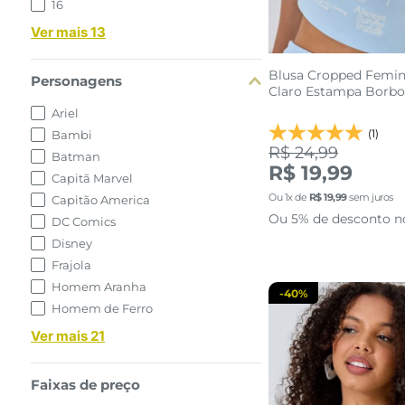
16
Ver mais 13
Blusa Cropped Femin
Personagens
Claro Estampa Borbo
Beauty
Ariel
(1)
Bambi
R$ 24,99
Batman
M
R$ 19,99
Capitã Marvel
Ou
1
x de
R$
19
,
99
sem juros
Capitão America
adicionar a 
Ou 5% de desconto n
DC Comics
Disney
Frajola
Homem Aranha
-
40%
Homem de Ferro
Ver mais 21
Faixas de preço