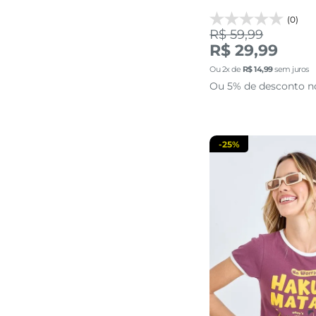
(0)
R$ 59,99
P
R$ 29,99
Ou
2
x de
R$
14
,
99
sem juros
adicionar a 
Ou 5% de desconto n
-
25%