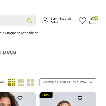
0
Bem-vindo(a)!
Entre
aia
Calçados
Acessórios
a peça
M
G
GG
M
G
GG
cionar a sacola
adicionar a sacola
ção
ORDENAR POR
RELEVÂNCIA
-
20%