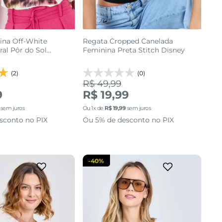
ina Off-White
Regata Cropped Canelada
al Pôr do Sol
Feminina Preta Stitch Disney
(2)
(0)
R$ 49,99
M
P
M
G
9
R$ 19,99
sem juros
Ou
1
x de
R$
19
,
99
sem juros
cionar a sacola
adicionar a sacola
sconto no PIX
Ou 5% de desconto no PIX
-
40%