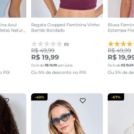
ina Azul
Regata Cropped Feminina Vinho
Blusa Femin
letas Nature
Bambi Bordado
Estampa Flor
Cintilante
(0)
R$ 49,99
R$ 49,99
M
G
GG
R$ 19,99
R$ 19,9
Ou
1
x de
R$
19
,
99
sem juros
Ou
1
x de
R$
19
,
99
sacola
adicionar a sacola
adi
o PIX
Ou 5% de desconto no PIX
Ou 5% de de
-
40%
-
67%