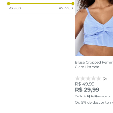
R$ 9,00
R$ 72,00
Blusa Cropped Femin
Claro Listrada
(0)
R$ 49,99
M
G
R$ 29,99
Ou
2
x de
R$
14
,
99
sem juros
adicionar a 
Ou 5% de desconto n