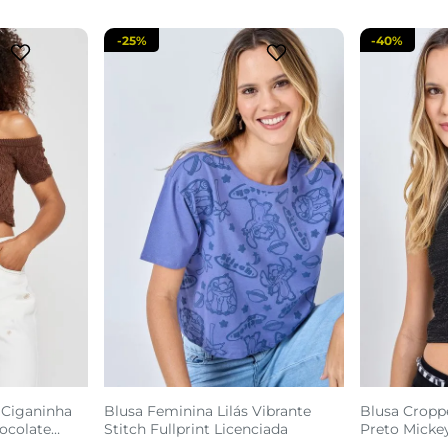
-
25%
-
40%
 Ciganinha
Blusa Feminina Lilás Vibrante
Blusa Cropp
ocolate
Stitch Fullprint Licenciada
Preto Mickey