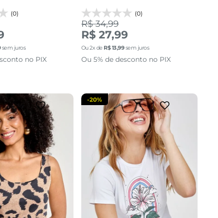
(0)
(0)
R$ 34,99
M
G
M
9
R$ 27,99
9
sem juros
Ou
2
x de
R$
13
,
99
sem juros
cionar a sacola
adicionar a sacola
sconto no PIX
Ou 5% de desconto no PIX
-
20%