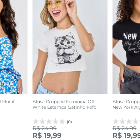
 Floral
Blusa Cropped Feminina Off-
Blusa Cropp
White Estampa Gatinho Fofo
New York Al
(0)
R$ 24,99
R$ 24,99
R$ 19,99
R$ 19,9