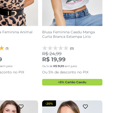
a Feminina Animal
Blusa Feminina Caedu Manga
Curta Branca Estampa Lírio
(1)
(0)
R$ 24,99
9
R$ 19,99
G2
G
sem juros
Ou
1
x de
R$
19
,
99
sem juros
sconto no PIX
Ou 5% de desconto no PIX
cionar a sacola
adicionar a sacola
+5% Cartão Caedu
-
20%