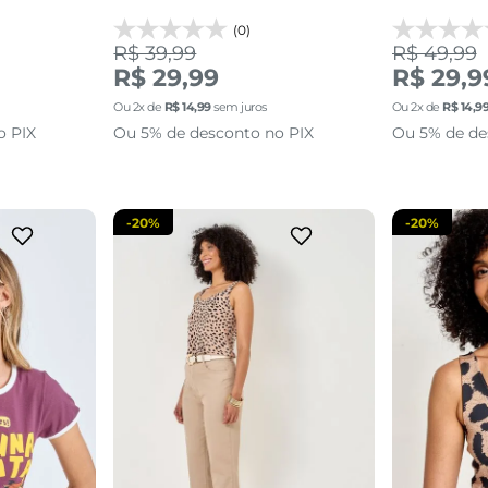
(0)
R$ 39,99
R$ 49,99
36
38
40
42
44
P
R$ 29,99
R$ 29,9
Ou
2
x de
R$
14
,
99
sem juros
Ou
2
x de
R$
14
,
9
sacola
adicionar a sacola
adi
o PIX
Ou 5% de desconto no PIX
Ou 5% de de
-
20%
-
20%