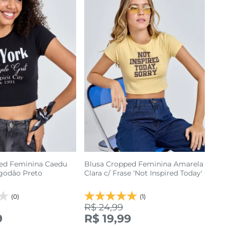
ed Feminina Caedu
Blusa Cropped Feminina Amarela
godão Preto
Clara c/ Frase 'Not Inspired Today'
(0)
(1)
R$ 24,99
9
R$ 19,99