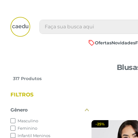
Faça sua busca aqui
Ofertas
Novidades
F
Blusa
P
M
317
Produtos
adicionar a 
FILTROS
Gênero
Masculino
-
25%
Feminino
Infantil Meninos