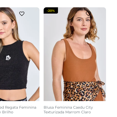
-
20%
ed Regata Feminina
Blusa Feminina Caedu City
 Brilho
Texturizada Marrom Claro