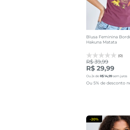
Blusa Feminina Bord
Hakuna Matata
(0)
R$ 39,99
R$ 29,99
P
M
G
Ou
2
x de
R$
14
,
99
sem juros
Ou 5% de desconto n
adicionar a 
-
20%