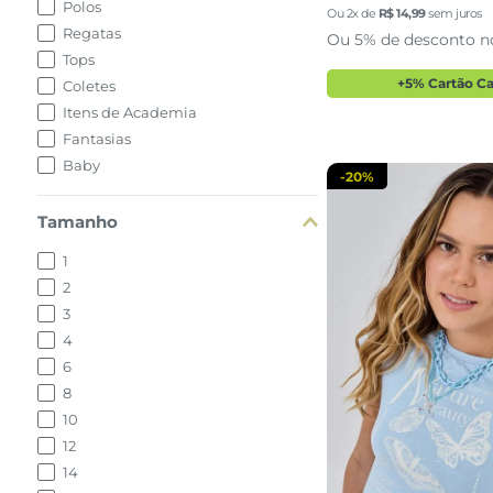
Polos
G
Ou
2
x de
R$
14
,
99
sem juros
Regatas
Ou 5% de desconto n
Tops
adicionar a 
+5% Cartão C
Coletes
Itens de Academia
Fantasias
Baby
-
20%
Tamanho
1
2
3
4
6
8
10
12
14