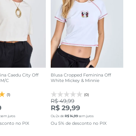
ina Caedu City Off
Blusa Cropped Feminina Off
 M/C
White Mickey & Minnie
(1)
(0)
R$ 49,99
M
G
P
M
G
GG
9
R$ 29,99
sem juros
Ou
2
x de
R$
14
,
99
sem juros
cionar a sacola
adicionar a sacola
sconto no PIX
Ou 5% de desconto no PIX