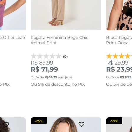
ô O Rei Leão
Regata Feminina Bege Chic
Blusa Regat
Animal Print
Print Onça
(0)
R$ 89,99
R$ 29,99
R$ 71,99
R$ 23,9
GG
P
M
G
Ou
5
x de
R$
14
,
39
sem juros
Ou
2
x de
R$
11
,
99
o PIX
Ou 5% de desconto no PIX
Ou 5% de de
sacola
adicionar a sacola
adi
-
25%
-
57%