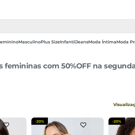
eminino
Masculino
Plus Size
Infantil
Jeans
Moda Íntima
Moda Pr
s femininas com 50%OFF na segund
M
G
GG
P
sacola
adicionar a sacola
adi
Visualiza
-
20%
-
20%