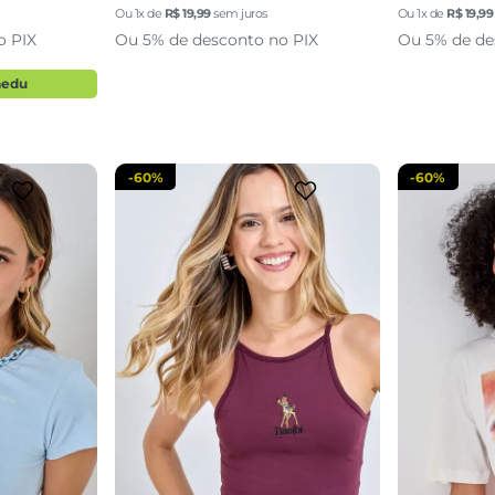
M
G
P
Ou
1
x de
R$
19
,
99
sem juros
Ou
1
x de
R$
19
,
99
o PIX
Ou 5% de desconto no PIX
Ou 5% de de
sacola
adicionar a sacola
adi
aedu
-
60%
-
60%