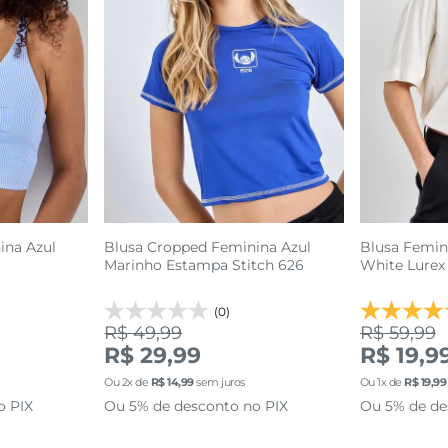
ina Azul
Blusa Cropped Feminina Azul
Blusa Femin
Marinho Estampa Stitch 626
White Lurex
(0)
R$ 49,99
R$ 59,99
GG
M
G
P
R$ 29,99
R$ 19,9
Ou
2
x de
R$
14
,
99
sem juros
Ou
1
x de
R$
19
,
99
sacola
adicionar a sacola
adi
o PIX
Ou 5% de desconto no PIX
Ou 5% de de