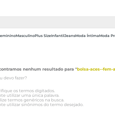
eminino
Masculino
Plus Size
Infantil
Jeans
Moda Íntima
Moda Pr
contramos nenhum resultado para "
bolsa-aces--fem-
u devo fazer?
ifique os termos digitados.
te utilizar uma única palavra.
ilize termos genéricos na busca.
nte utilizar sinônimos do termo desejado.