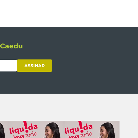
s Caedu
ASSINAR