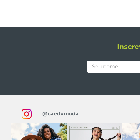
Inscre
@caedumoda