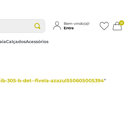
0
Bem-vindo(a)!
Entre
aia
Calçados
Acessórios
aib-305-b-det--fivela-azazul550605005394
"