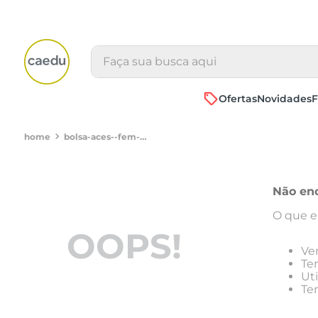
Faça sua busca aqui
Ofertas
Novidades
F
bolsa-aces--fem-aib-305-b-det--fivela-azazul550605005394
Não en
O que e
OOPS!
Ver
Ten
Ut
Te