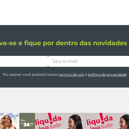
va-se e fique por dentro das novidade
*Ao assinar você aceitará nossos
termos de uso
e
política de privacidade