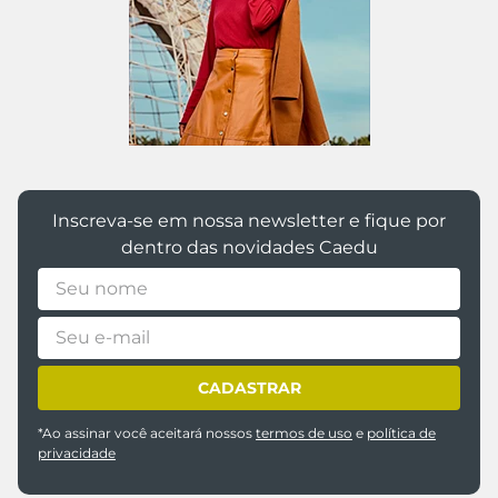
Inscreva-se em nossa newsletter e fique por
dentro das novidades Caedu
CADASTRAR
*Ao assinar você aceitará nossos
termos de uso
e
política de
privacidade