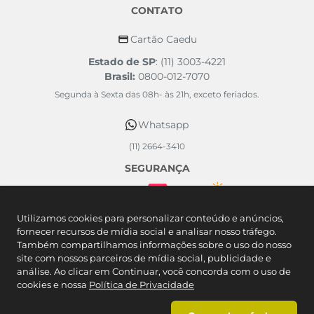
CONTATO
Cartão Caedu
Estado de SP
: (11) 3003-4221
Brasil:
0800-012-7070
Segunda à Sexta das 08h- às 21h, exceto feriados.
Whatsapp
(11) 2664-3410
SEGURANÇA
FORMAS DE PAGAMENTO
Utilizamos cookies para personalizar conteúdo e anúncios,
fornecer recursos de mídia social e analisar nosso tráfego.
Também compartilhamos informações sobre o uso do nosso
site com nossos parceiros de mídia social, publicidade e
análise. Ao clicar em Continuar, você concorda com o uso de
cookies e nossa
Política de Privacidade