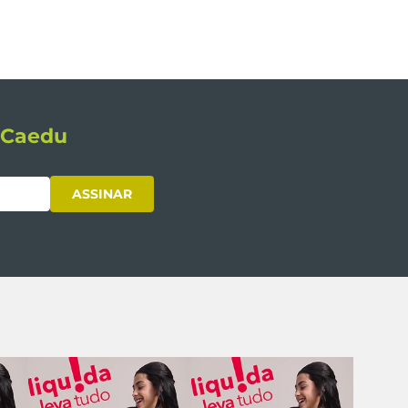
s Caedu
ASSINAR