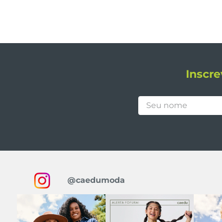
Inscre
@caedumoda