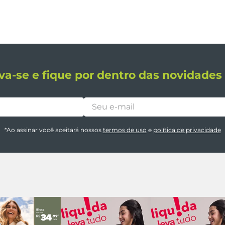
va-se e fique por dentro das novidade
*Ao assinar você aceitará nossos
termos de uso
e
política de privacidade