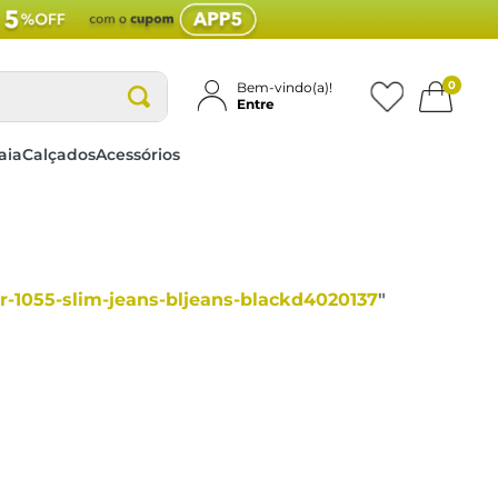
0
Bem-vindo(a)!
Entre
aia
Calçados
Acessórios
r-1055-slim-jeans-bljeans-blackd4020137
"