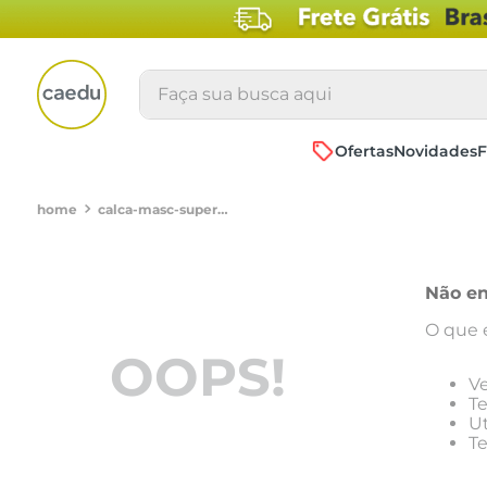
Faça sua busca aqui
Ofertas
Novidades
F
calca-masc-super-1055-slim-jeans-bljeans-blackd4020137
Não en
O que 
OOPS!
Ve
Te
Ut
Te