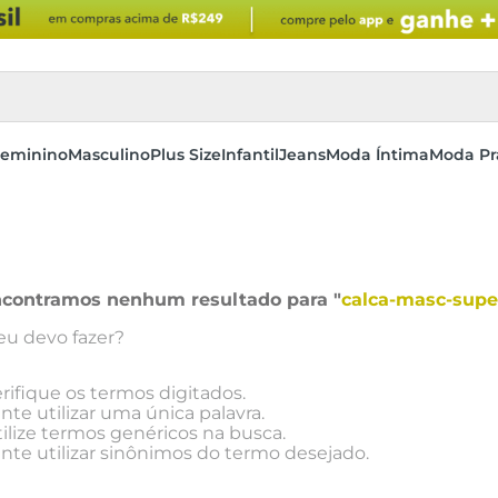
eminino
Masculino
Plus Size
Infantil
Jeans
Moda Íntima
Moda Pr
contramos nenhum resultado para "
calca-masc-supe
eu devo fazer?
rifique os termos digitados.
nte utilizar uma única palavra.
ilize termos genéricos na busca.
nte utilizar sinônimos do termo desejado.