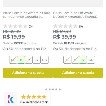
Blusa Feminina Amarelo Claro
Blusa Feminina Off White
B
com Corrente Dourada e
Decote V Amarração Manga
P
Babado
Longa
(0)
(0)
R$ 39,99
R$ 59,99
R
R$ 19,99
R$ 39,99
Ou
1
x de
R$
19
,
99
sem juros
Ou
3
x de
R$
13
,
33
sem juros
O
Ou 5% de desconto no PIX
Ou 5% de desconto no PIX
O
PP
P
M
G
GG
P
M
G
GG
adicionar a sacola
adicionar a sacola
1832 avaliações reais