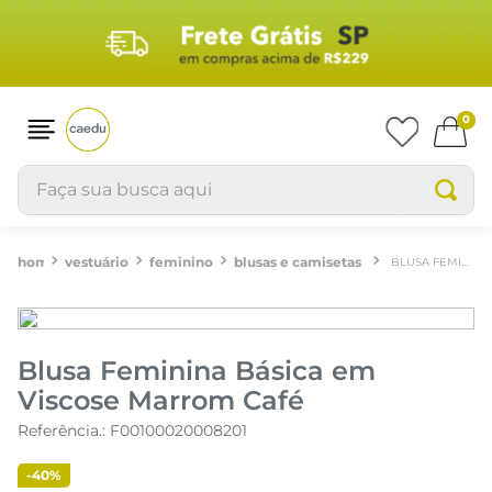
0
Faça sua busca aqui
vestuário
feminino
blusas e camisetas
BLUSA FEMININA BÁSICA EM VISCOSE MARROM CAFÉ
Blusa Feminina Básica em
Viscose Marrom Café
Referência.
:
F00100020008201
-
40%