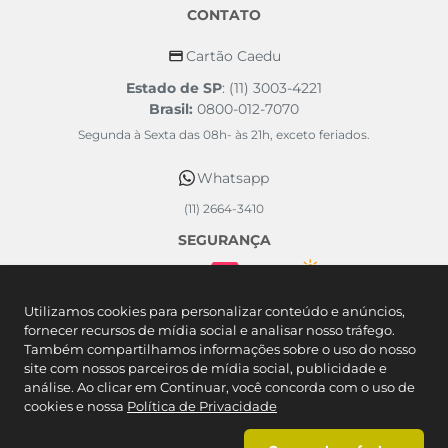
CONTATO
Cartão Caedu
Estado de SP
: (11) 3003-4221
Brasil:
0800-012-7070
Segunda à Sexta das 08h- às 21h, exceto feriados.
Whatsapp
(11) 2664-3410
SEGURANÇA
FORMAS DE PAGAMENTO
Utilizamos cookies para personalizar conteúdo e anúncios,
fornecer recursos de mídia social e analisar nosso tráfego.
Também compartilhamos informações sobre o uso do nosso
site com nossos parceiros de mídia social, publicidade e
análise. Ao clicar em Continuar, você concorda com o uso de
cookies e nossa
Política de Privacidade