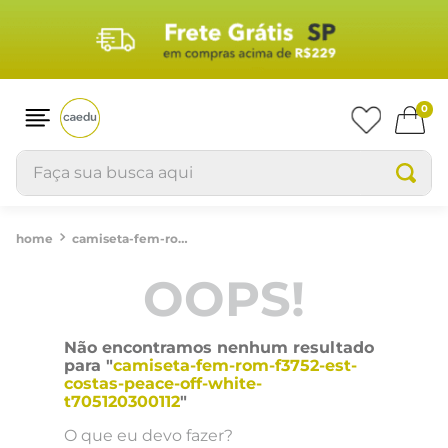
0
Faça sua busca aqui
camiseta-fem-rom-f3752-est-costas-peace-off-white-t705120300112
OOPS!
Não encontramos nenhum resultado
para "
camiseta-fem-rom-f3752-est-
costas-peace-off-white-
t705120300112
"
O que eu devo fazer?