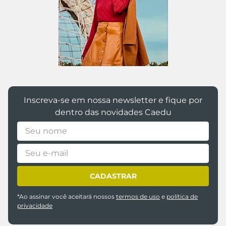
Inscreva-se em nossa newsletter e fique por
dentro das novidades Caedu
CADASTRAR
*Ao assinar você aceitará nossos
termos de uso
e
política de
privacidade