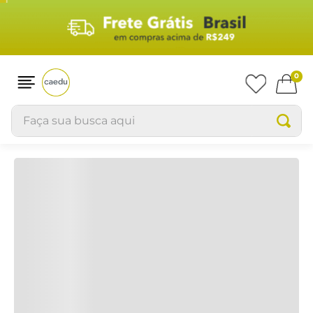
0
Faça sua busca aqui
TERMOS MAIS BUSCADOS
1
º
blusas
2
º
pijama
3
º
blusa feminina
4
º
infantil
5
º
homem aranha
6
º
moletons
7
º
masculino