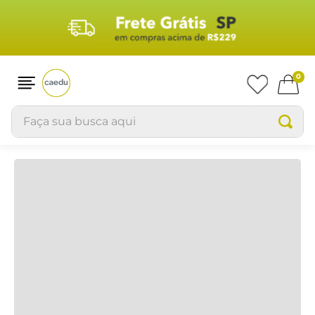
0
Faça sua busca aqui
camiseta-masc-mc-ur-89967b-waflee-pr-t6640130
OOPS!
Não encontramos nenhum resultado
para "
camiseta-masc-mc-ur-89967b-
waflee-pr-t6640130
"
O que eu devo fazer?