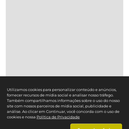
CONTATO
Cartão Caedu
Estado de SP
: (11) 3003-4221
Brasil:
0800-012-7070
Segunda à Sexta das 08h- às 21h, exceto feriados.
Whatsapp
(11) 2664-3410
SEGURANÇA
FORMAS DE PAGAMENTO
Utilizamos cookies para personalizar conteúdo e anúncios,
fornecer recursos de mídia social e analisar nosso tráfego.
Também compartilhamos informações sobre o uso do nosso
site com nossos parceiros de mídia social, publicidade e
análise. Ao clicar em Continuar, você concorda com o uso de
cookies e nossa
Política de Privacidade