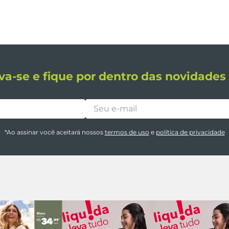
va-se e fique por dentro das novidade
*Ao assinar você aceitará nossos
termos de uso
e
política de privacidade