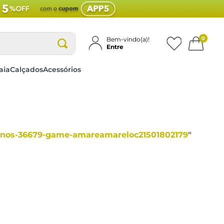
0
Bem-vindo(a)!
Entre
aia
Calçados
Acessórios
16nos-36679-game-amareamareloc21501802179
"