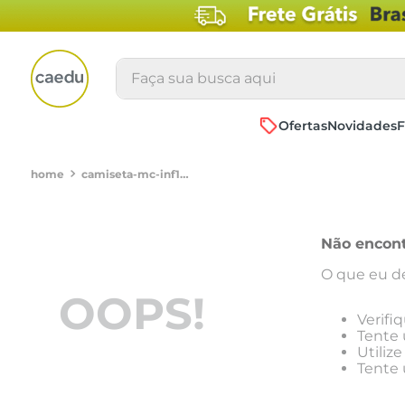
Faça sua busca aqui
Ofertas
Novidades
F
camiseta-mc-inf10-16nos-36679-game-amareamareloc21501802179
Não encon
O que eu de
OOPS!
Verifi
Tente 
Utiliz
Tente 