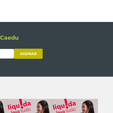
s Caedu
ASSINAR