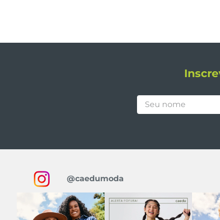
Inscre
@caedumoda