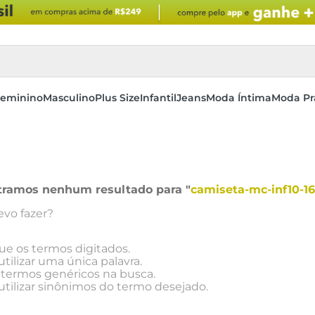
eminino
Masculino
Plus Size
Infantil
Jeans
Moda Íntima
Moda Pr
tramos nenhum resultado para "
camiseta-mc-inf10-
vo fazer?
que os termos digitados.
utilizar uma única palavra.
e termos genéricos na busca.
utilizar sinônimos do termo desejado.