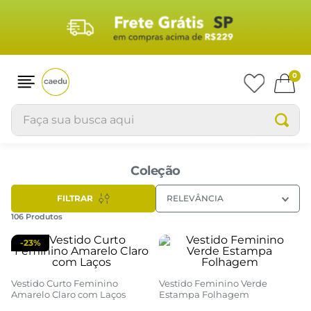
0
Faça sua busca aqui
Coleção
FILTRAR
RELEVÂNCIA
106
Produtos
-
23%