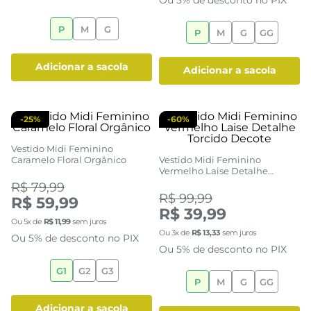
Vestido Midi Feminino
Vestido Curto Tomara que Caia
Estampa Folhagem
Balonê Preto Feminino Caedu
Sofisticada
(0)
(0)
R$ 69,99
R$ 69,99
R$ 39,99
Ou
5
x de
R$
13
,
99
sem juros
Ou
3
x de
R$
13
,
33
sem juros
Ou 5% de desconto no PIX
Ou 5% de desconto no PIX
P
M
G
P
M
G
GG