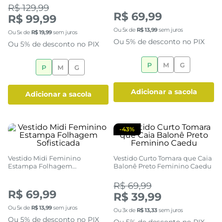
Vestido Curto Feminino
Vestido Feminino Verde
Amarelo Claro com Laços
Estampa Folhagem
(1)
(0)
R$ 129,99
R$ 69,99
R$ 99,99
Ou
5
x de
R$
13
,
99
sem juros
Ou
5
x de
R$
19
,
99
sem juros
Ou 5% de desconto no PIX
Ou 5% de desconto no PIX
P
M
G
P
M
G
adicionar a sacola
adicionar a sacola
-
43%