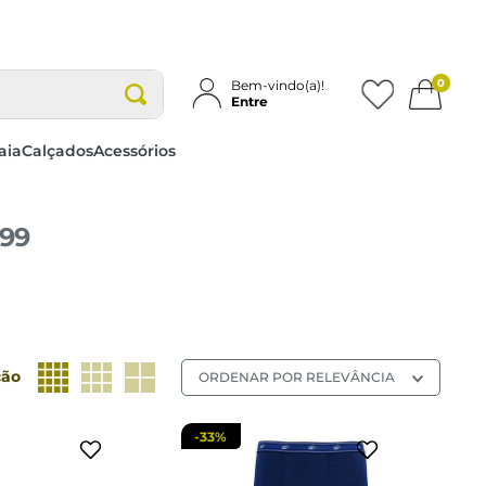
0
Bem-vindo(a)!
Entre
aia
Calçados
Acessórios
,99
M
M
cionar a sacola
adicionar a sacola
ção
ORDENAR POR
RELEVÂNCIA
-
33%