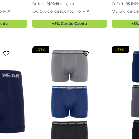
GG
GG
Ou
1
x de
R$
19
,
99
sem juros
Ou
1
x de
R$
19
,
99
o PIX
Ou 5% de desconto no PIX
Ou 5% de de
sacola
adicionar a sacola
adi
aedu
+5% Cartão Caedu
+5%
-
33%
-
33%