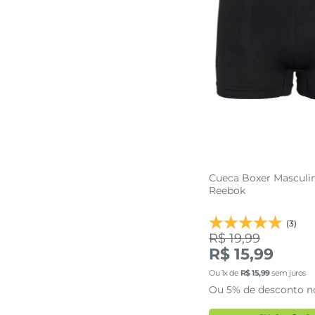
Cueca Boxer Masculin
Reebok
(3)
R$ 19,99
R$ 15,99
38
40
42
Ou
1
x de
R$
15
,
99
sem juros
Ou 5% de desconto n
48