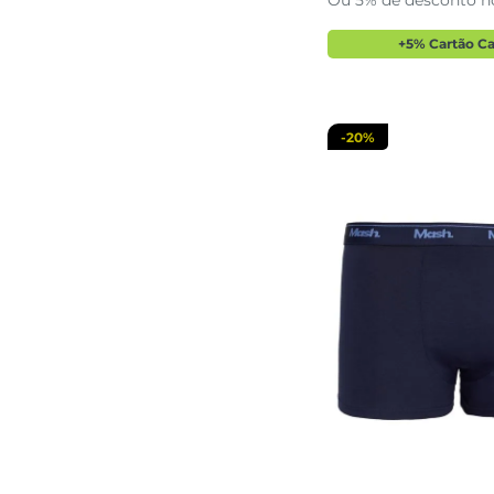
Ou 5% de desconto n
adicionar a 
+5% Cartão C
-
20%