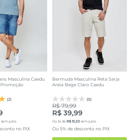
ns Masculina Caedu
Bermuda Masculina Reta Sarja
| Promoção
Areia Bege Claro Caedu
(2)
(0)
R$ 79,99
9
R$ 39,99
0
42
44
46
P
M
3
sem juros
Ou
3
x de
R$
13
,
33
sem juros
sconto no PIX
Ou 5% de desconto no PIX
48
adicionar a sacola