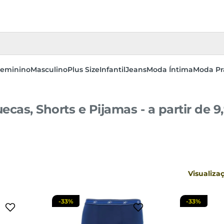
eminino
Masculino
Plus Size
Infantil
Jeans
Moda Íntima
Moda Pr
ecas, Shorts e Pijamas - a partir de 9
GG
P
sacola
adicionar a sacola
adi
Visualiza
-
33%
-
33%