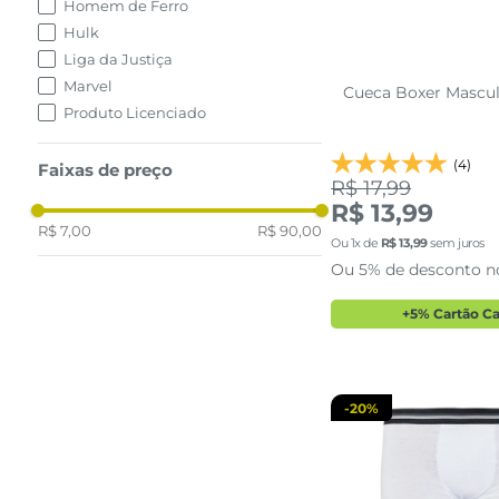
Homem de Ferro
Hulk
Liga da Justiça
Marvel
Cueca Boxer Mascul
Produto Licenciado
(4)
Faixas de preço
R$ 17,99
R$ 13,99
R$ 7,00
R$ 90,00
P
Ou
1
x de
R$
13
,
99
sem juros
Ou 5% de desconto n
adicionar a 
+5% Cartão C
-
20%