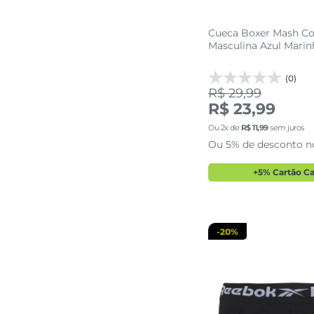
Cueca Boxer Mash Co
Masculina Azul Mari
(0)
R$ 29,99
R$ 23,99
P
M
G
Ou
2
x de
R$
11
,
99
sem juros
Ou 5% de desconto n
adicionar a 
+5% Cartão C
-
20%