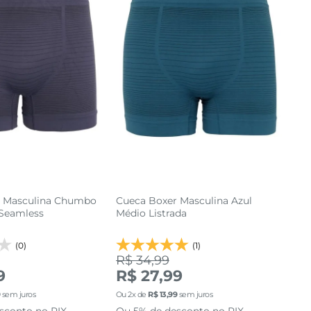
r Masculina Chumbo
Cueca Boxer Masculina Azul
Seamless
Médio Listrada
(0)
(1)
R$ 34,99
9
R$ 27,99
M
G
P
M
G
9
sem juros
Ou
2
x de
R$
13
,
99
sem juros