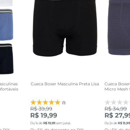
asculinas
Cueca Boxer Masculina Preta Lisa
Cueca Boxe
fortáveis
Micro Mesh 
(1)
R$ 39,99
R$ 34,99
R$ 19,99
R$ 27,9
G
P
M
G
P
Ou
1
x de
R$
19
,
99
sem juros
Ou
2
x de
R$
13
,
9