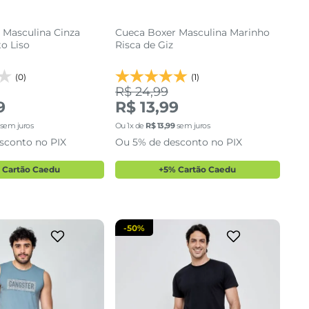
 Masculina Cinza
Cueca Boxer Masculina Marinho
o Liso
Risca de Giz
(0)
(1)
R$ 24,99
9
R$ 13,99
38
40
38
40
sem juros
Ou
1
x de
R$
13
,
99
sem juros
sconto no PIX
Ou 5% de desconto no PIX
cionar a sacola
adicionar a sacola
 Cartão Caedu
+5% Cartão Caedu
-
50%