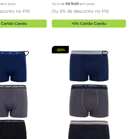
G
G
sem juros
Ou
1
x de
R$
19
,
99
sem juros
sconto no PIX
Ou 5% de desconto no PIX
cionar a sacola
adicionar a sacola
 Cartão Caedu
+5% Cartão Caedu
-
20%