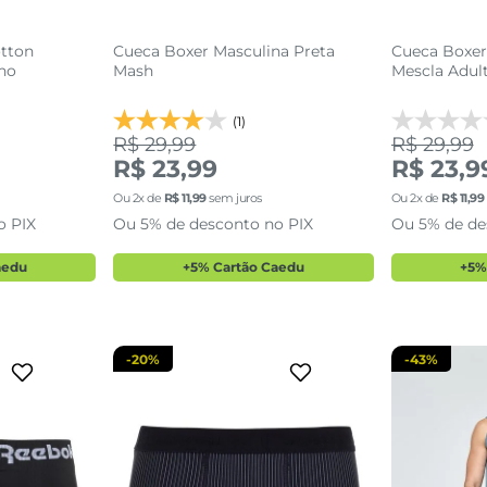
tton
Cueca Boxer Masculina Preta
Cueca Boxer
nho
Mash
Mescla Adult
(1)
R$ 29,99
R$ 29,99
R$ 23,99
R$ 23,9
GG
P
M
G
Ou
2
x de
R$
11
,
99
sem juros
Ou
2
x de
R$
11
,
99
o PIX
Ou 5% de desconto no PIX
Ou 5% de de
sacola
adicionar a sacola
adi
aedu
+5% Cartão Caedu
+5%
-
20%
-
43%