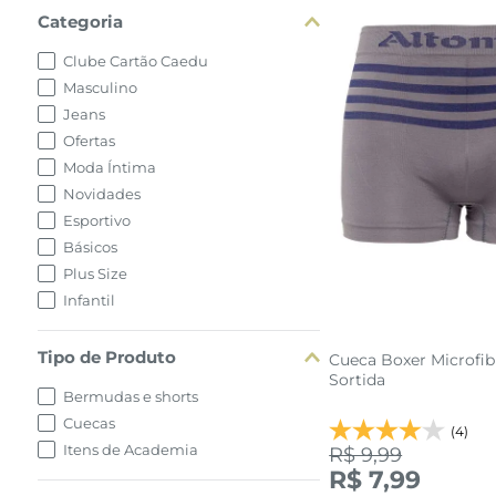
Categoria
Clube Cartão Caedu
Masculino
Jeans
Ofertas
Moda Íntima
Novidades
Esportivo
Básicos
Plus Size
Infantil
Tipo de Produto
Cueca Boxer Microfib
Sortida
Bermudas e shorts
Cuecas
(4)
Itens de Academia
R$ 9,99
R$ 7,99