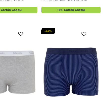
sconto no PIX
Ou 5% de desconto no PIX
cionar a sacola
adicionar a sacola
 Cartão Caedu
+5% Cartão Caedu
-
44%