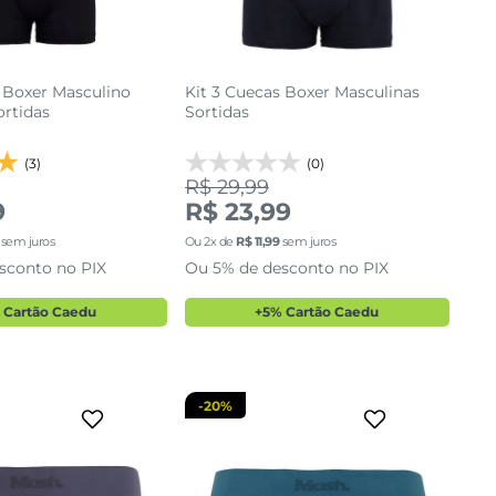
 Boxer Masculino
Kit 3 Cuecas Boxer Masculinas
ortidas
Sortidas
(3)
(0)
R$ 29,99
9
R$ 23,99
M
G
P
M
G
sem juros
Ou
2
x de
R$
11
,
99
sem juros
sconto no PIX
Ou 5% de desconto no PIX
cionar a sacola
adicionar a sacola
 Cartão Caedu
+5% Cartão Caedu
-
20%