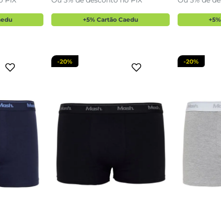
o PIX
Ou 5% de desconto no PIX
Ou 5% de de
sacola
adicionar a sacola
adi
aedu
+5% Cartão Caedu
+5%
-
20%
-
20%