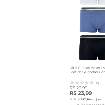
Kit 3 Cuecas Boxer M
Sortidas Algodão Con
(0)
R$ 29,99
R$ 23,99
P
M
Ou
2
x de
R$
11
,
99
sem juros