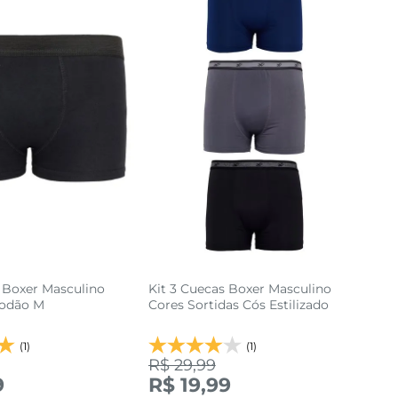
 Boxer Masculino
Kit 3 Cuecas Boxer Masculino
godão M
Cores Sortidas Cós Estilizado
(1)
(1)
R$ 29,99
9
R$ 19,99