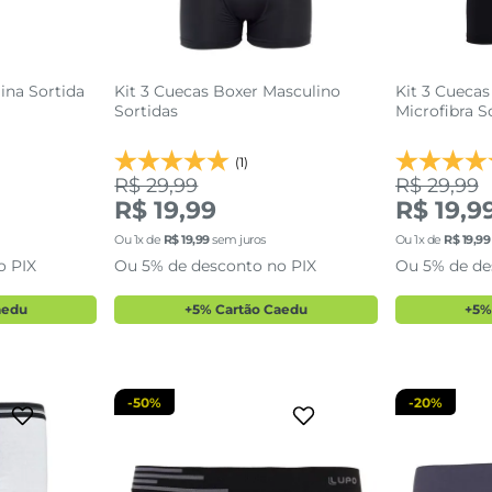
ina Sortida
Kit 3 Cuecas Boxer Masculino
Kit 3 Cuecas
Sortidas
Microfibra S
(1)
R$ 29,99
R$ 29,99
R$ 19,99
R$ 19,9
P
P
Ou
1
x de
R$
19
,
99
sem juros
Ou
1
x de
R$
19
,
99
o PIX
Ou 5% de desconto no PIX
Ou 5% de de
sacola
adicionar a sacola
adi
aedu
+5% Cartão Caedu
+5%
-
50%
-
20%