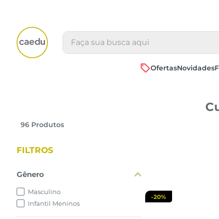
Faça sua busca aqui
Ofertas
Novidades
F
Cu
P
M
G
96
Produtos
adicionar a 
FILTROS
Gênero
Masculino
-
20%
Infantil Meninos