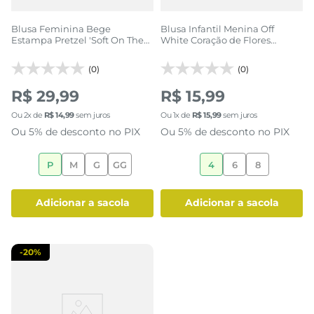
Blusa Feminina Bege
Blusa Infantil Menina Off
Estampa Pretzel 'Soft On The
White Coração de Flores
Inside'
Flower Market
(0)
(0)
R$ 29,99
R$ 15,99
Ou
2
x de
R$
14
,
99
sem juros
Ou
1
x de
R$
15
,
99
sem juros
Ou 5% de desconto no PIX
Ou 5% de desconto no PIX
P
M
G
GG
4
6
8
adicionar a sacola
adicionar a sacola
-
20%