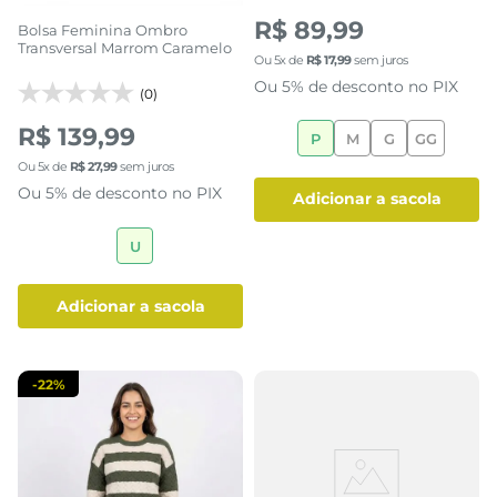
R$ 89,99
Bolsa Feminina Ombro
Transversal Marrom Caramelo
Ou
5
x de
R$
17
,
99
sem juros
Ou 5% de desconto no PIX
(0)
R$ 139,99
P
M
G
GG
Ou
5
x de
R$
27
,
99
sem juros
Ou 5% de desconto no PIX
adicionar a sacola
U
adicionar a sacola
-
22%