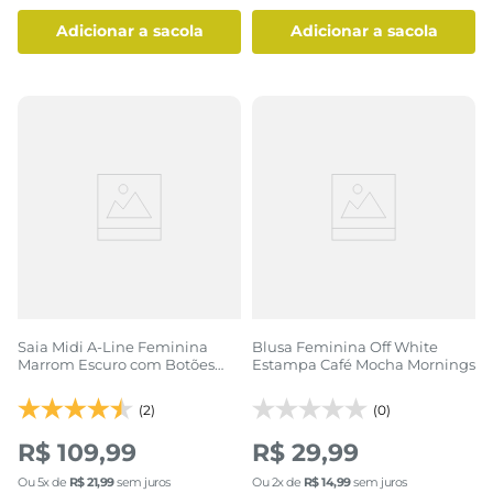
adicionar a sacola
adicionar a sacola
Saia Midi A-Line Feminina
Blusa Feminina Off White
Marrom Escuro com Botões
Estampa Café Mocha Mornings
Frontais
(2)
(0)
R$ 109,99
R$ 29,99
Ou
5
x de
R$
21
,
99
sem juros
Ou
2
x de
R$
14
,
99
sem juros