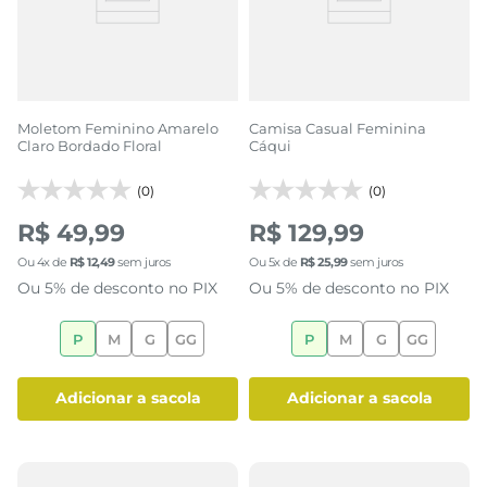
Moletom Feminino Amarelo
Camisa Casual Feminina
Claro Bordado Floral
Cáqui
(0)
(0)
R$ 49,99
R$ 129,99
Ou
4
x de
R$
12
,
49
sem juros
Ou
5
x de
R$
25
,
99
sem juros
Ou 5% de desconto no PIX
Ou 5% de desconto no PIX
P
M
G
GG
P
M
G
GG
adicionar a sacola
adicionar a sacola