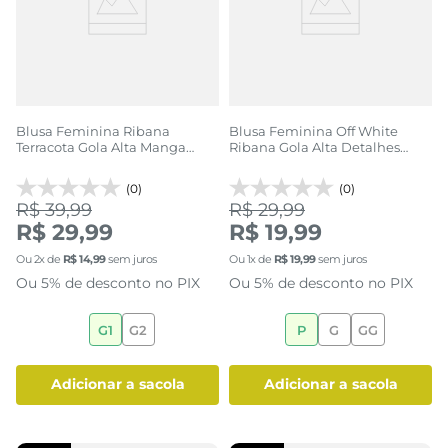
Blusa Feminina Ribana
Blusa Feminina Off White
Terracota Gola Alta Manga
Ribana Gola Alta Detalhes
Longa Ondulada
Ondulados
(0)
(0)
R$ 39,99
R$ 29,99
R$ 29,99
R$ 19,99
Ou
2
x de
R$
14
,
99
sem juros
Ou
1
x de
R$
19
,
99
sem juros
Ou 5% de desconto no PIX
Ou 5% de desconto no PIX
G1
G2
P
G
GG
adicionar a sacola
adicionar a sacola