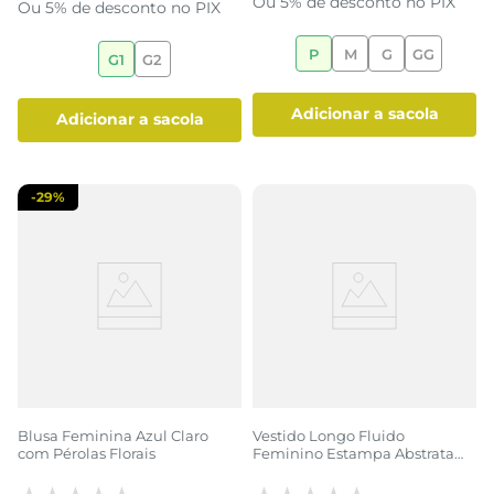
Ou 5% de desconto no PIX
Ou 5% de desconto no PIX
P
M
G
GG
G1
G2
adicionar a sacola
adicionar a sacola
-
29%
Blusa Feminina Azul Claro
Vestido Longo Fluido
com Pérolas Florais
Feminino Estampa Abstrata
Folhagem