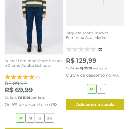
Jaqueta Jeans Trucker
Feminina Azul Médio
(0)
R$ 129,99
Suéter Feminino Verde Escuro
e Creme Adulto Listrado
Ou
5
x de
R$
25
,
99
sem juros
Trançado
Ou 5% de desconto no PIX
(1)
R$ 89,99
R$ 69,99
M
G
Ou
5
x de
R$
13
,
99
sem juros
Ou 5% de desconto no PIX
adicionar a sacola
P
M
G
GG