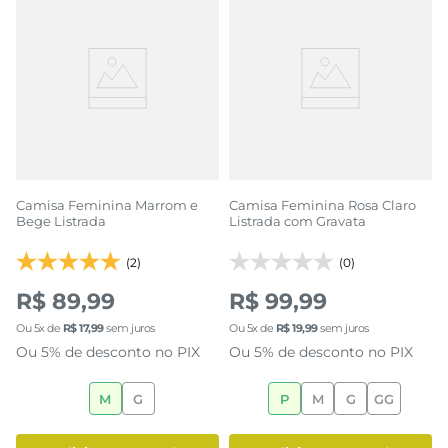
Camisa Feminina Marrom e
Camisa Feminina Rosa Claro
Bege Listrada
Listrada com Gravata
(2)
(0)
R$ 89,99
R$ 99,99
Ou
5
x de
R$
17
,
99
sem juros
Ou
5
x de
R$
19
,
99
sem juros
Ou 5% de desconto no PIX
Ou 5% de desconto no PIX
M
G
P
M
G
GG