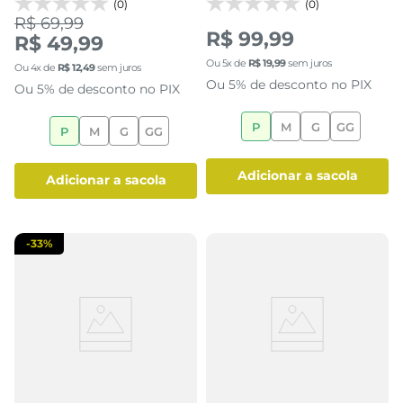
(0)
(0)
R$ 69,99
R$ 99,99
R$ 49,99
Ou
5
x de
R$
19
,
99
sem juros
Ou
4
x de
R$
12
,
49
sem juros
Ou 5% de desconto no PIX
Ou 5% de desconto no PIX
P
M
G
GG
P
M
G
GG
adicionar a sacola
adicionar a sacola
-
33%