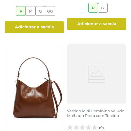
P
G
P
M
G
GG
adicionar a sacola
adicionar a sacola
Vestido Midi Feminino Veludo
Molhado Preto com Torcido
(0)