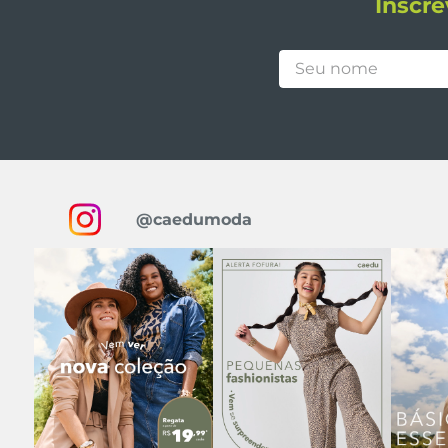
Inscre
@caedumoda