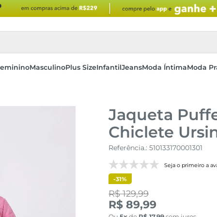
eminino
Masculino
Plus Size
Infantil
Jeans
Moda Íntima
Moda Pr
Jaqueta Puffe
Chiclete Ursi
Referência.
:
510133170001301
Seja o primeiro a ava
-
31%
R$ 129,99
R$ 89,99
Ou
5
de
R$
17
,
99
sem juros