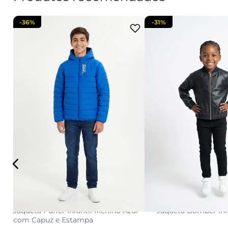
-
36%
-
31%
10
12
14
16
4
6
adicionar a sacola
adicionar a s
il
Jaqueta Puffer Infantil Menino Azul
Jaqueta Bomber Infa
com Capuz e Estampa