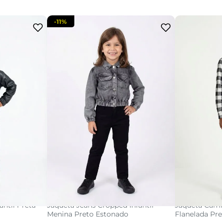
-
11%
8
4
6
8
10
acola
adicionar a sacola
adi
ntil Preta
Jaqueta Jeans Cropped Infantil
Jaqueta Camis
Menina Preto Estonado
Flanelada Pr