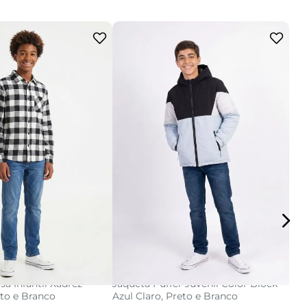
-
3
12
14
16
10
12
14
16
cionar a sacola
adicionar a sacola
a Infantil Xadrez
Jaqueta Puffer Juvenil Color Block
Ja
eto e Branco
Azul Claro, Preto e Branco