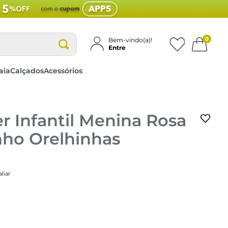
0
Bem-vindo(a)!
Entre
aia
Calçados
Acessórios
r Infantil Menina Rosa
nho Orelhinhas
liar