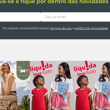
va-se e fique por dentro das novidade
*Ao assinar você aceitará nossos
termos de uso
e
política de privacidade