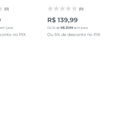
(0)
(0)
R$
9
R$ 139,99
R$
em juros
Ou
5
x de
R$
27
,
99
sem juros
Ou
4
conto no PIX
Ou 5% de desconto no PIX
Ou 