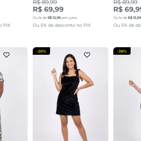
R$ 89,99
R$ 89,99
GG
M
G
GG
P
R$ 69,99
R$ 69,9
Ou
5
x de
R$
13
,
99
sem juros
Ou
5
x de
R$
13
,
9
sacola
adicionar a sacola
adi
o PIX
Ou 5% de desconto no PIX
Ou 5% de de
-
20%
-
38%