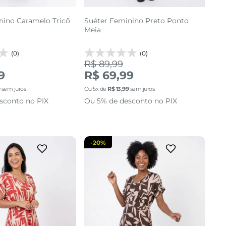
nino Caramelo Tricô
Suéter Feminino Preto Ponto
Meia
(0)
(0)
R$ 89,99
M
G
GG
P
M
G
GG
9
R$ 69,99
9
sem juros
Ou
5
x de
R$
13
,
99
sem juros
cionar a sacola
adicionar a sacola
sconto no PIX
Ou 5% de desconto no PIX
-
20%