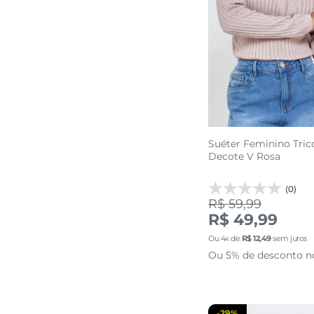
Suéter Feminino Tric
Decote V Rosa
(0)
R$ 59,99
G1
G
R$ 49,99
Ou
4
x de
R$
12
,
49
sem juros
adicionar a 
Ou 5% de desconto n
-
29%