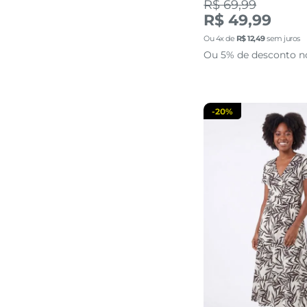
R$ 69,99
P
M
G
R$ 49,99
Ou
4
x de
R$
12
,
49
sem juros
adicionar a 
Ou 5% de desconto n
-
20%