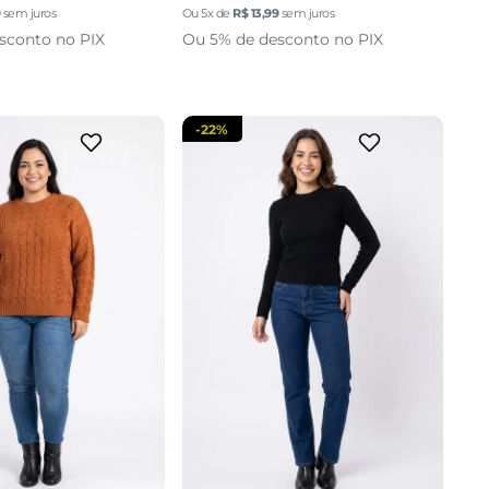
9
sem juros
Ou
5
x de
R$
13
,
99
sem juros
cionar a sacola
adicionar a sacola
sconto no PIX
Ou 5% de desconto no PIX
-
22%