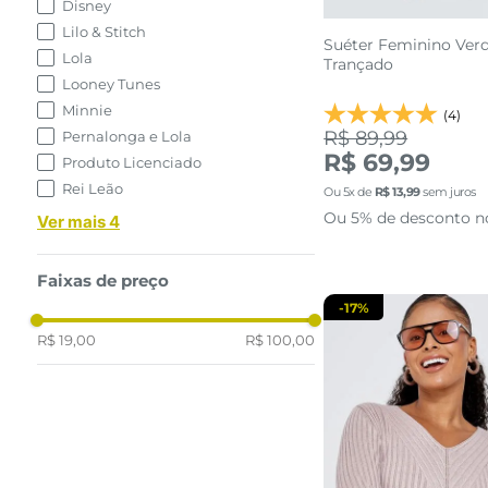
Disney
Lilo & Stitch
Suéter Feminino Verd
Lola
Trançado
Looney Tunes
Minnie
(4)
R$ 89,99
Pernalonga e Lola
P
M
R$ 69,99
Produto Licenciado
Rei Leão
Ou
5
x de
R$
13
,
99
sem juros
adicionar a 
Ou 5% de desconto n
Ver mais 4
Faixas de preço
-
17%
R$ 19,00
R$ 100,00