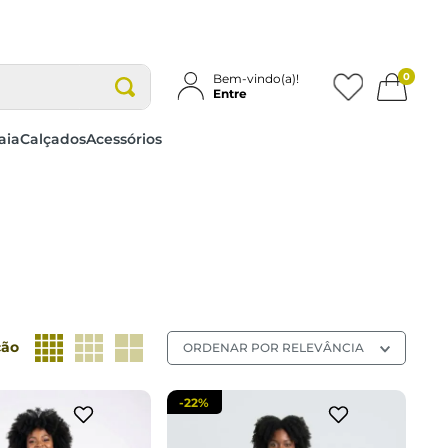
0
Bem-vindo(a)!
Entre
aia
Calçados
Acessórios
M
G
GG
P
M
G
GG
cionar a sacola
adicionar a sacola
ção
ORDENAR POR
RELEVÂNCIA
-
22%