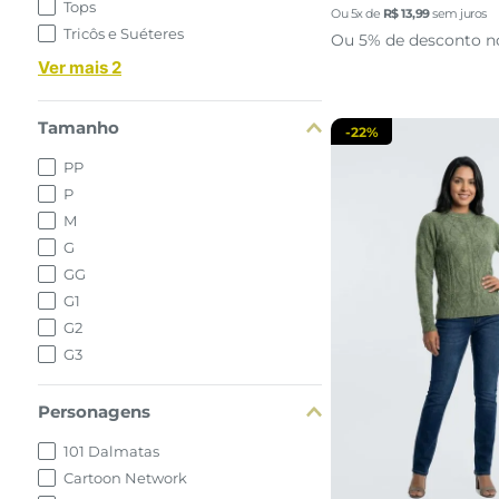
Tops
Ou
5
x de
R$
13
,
99
sem juros
adicionar a 
Tricôs e Suéteres
Ou 5% de desconto n
Ver mais 2
Tamanho
-
22%
PP
P
M
G
GG
G1
G2
G3
Personagens
101 Dalmatas
Cartoon Network