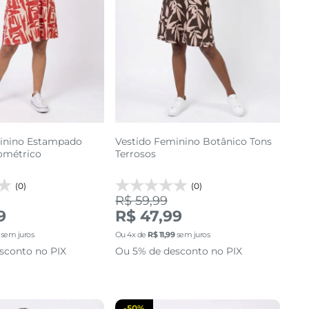
inino Estampado
Vestido Feminino Botânico Tons
ométrico
Terrosos
(0)
(0)
R$ 59,99
M
G
GG
P
G
GG
9
R$ 47,99
sem juros
Ou
4
x de
R$
11
,
99
sem juros
cionar a sacola
adicionar a sacola
sconto no PIX
Ou 5% de desconto no PIX
-
50%