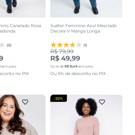
nino Canelado Rosa
Suéter Feminino Azul Mesclado
Redonda
Decote V Manga Longa
(0)
(1)
R$ 79,99
G2
G3
G
9
R$ 49,99
9
sem juros
Ou
4
x de
R$
12
,
49
sem juros
cionar a sacola
adicionar a sacola
sconto no PIX
Ou 5% de desconto no PIX
-
22%