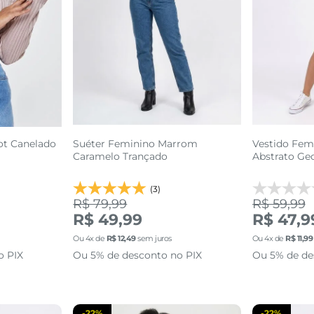
ot Canelado
Suéter Feminino Marrom
Vestido Fem
Caramelo Trançado
Abstrato Ge
(3)
R$ 79,99
R$ 59,99
2
P
M
G
GG
P
R$ 49,99
R$ 47,9
Ou
4
x de
R$
12
,
49
sem juros
Ou
4
x de
R$
11
,
99
sacola
adicionar a sacola
adi
o PIX
Ou 5% de desconto no PIX
Ou 5% de de
-
22%
-
22%