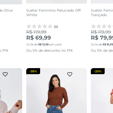
e Oliva
Suéter Feminino Peluciado Off
Suéter Femi
White
Trançado
(0)
R$ 119,99
R$ 119,99
G
P
R$ 69,99
R$ 79,9
Ou
5
x de
R$
13
,
99
sem juros
Ou
5
x de
R$
15
,
9
sacola
adicionar a sacola
adi
o PIX
Ou 5% de desconto no PIX
Ou 5% de de
-
38%
-
20%