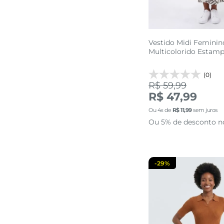
Vestido Midi Feminin
Multicolorido Estam
(0)
R$ 59,99
P
M
R$ 47,99
Ou
4
x de
R$
11
,
99
sem juros
adicionar a 
Ou 5% de desconto n
-
29%