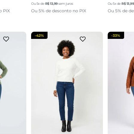
Ou
5
x de
R$
13
,
99
sem juros
Ou
5
x de
R$
13
,
9
sacola
adicionar a sacola
adi
o PIX
Ou 5% de desconto no PIX
Ou 5% de de
-
42%
-
33%