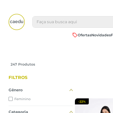
Faça sua busca aqui
Ofertas
Novidades
F
P
M
247
Produtos
adicionar a 
FILTROS
Gênero
Feminino
-
22%
Categoria