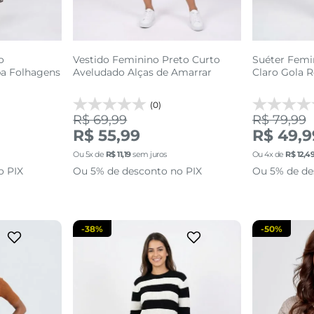
o
Vestido Feminino Preto Curto
Suéter Femi
pa Folhagens
Aveludado Alças de Amarrar
Claro Gola 
(0)
R$ 69,99
R$ 79,99
G
P
R$ 55,99
R$ 49,9
Ou
5
x de
R$
11
,
19
sem juros
Ou
4
x de
R$
12
,
4
sacola
adicionar a sacola
adi
o PIX
Ou 5% de desconto no PIX
Ou 5% de de
-
38%
-
50%