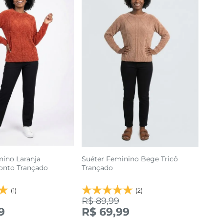
nino Laranja
Suéter Feminino Bege Tricô
onto Trançado
Trançado
(1)
(2)
R$ 89,99
1
G2
G3
M
G
GG
9
R$ 69,99