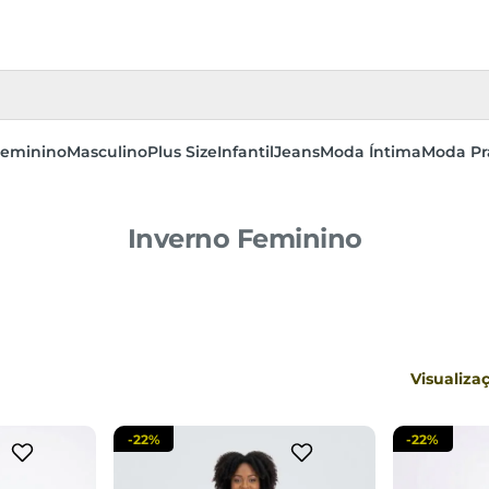
eminino
Masculino
Plus Size
Infantil
Jeans
Moda Íntima
Moda Pr
Inverno Feminino
G
P
M
G
GG
P
sacola
adicionar a sacola
adi
Visualiza
-
22%
-
22%