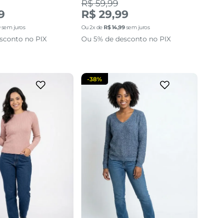
R$ 59,99
M
G
P
M
G
9
R$ 29,99
9
sem juros
Ou
2
x de
R$
14
,
99
sem juros
cionar a sacola
adicionar a sacola
sconto no PIX
Ou 5% de desconto no PIX
-
38%