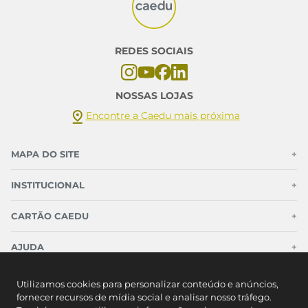
REDES SOCIAIS
NOSSAS LOJAS
Encontre a Caedu mais próxima
MAPA DO SITE
+
INSTITUCIONAL
+
CARTÃO CAEDU
+
AJUDA
+
CONTATO
Utilizamos cookies para personalizar conteúdo e anúncios,
fornecer recursos de mídia social e analisar nosso tráfego.
Cartão Caedu