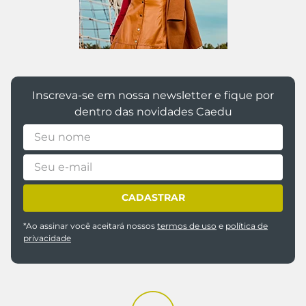
Inscreva-se em nossa newsletter e fique por
dentro das novidades Caedu
CADASTRAR
*Ao assinar você aceitará nossos
termos de uso
e
política de
privacidade