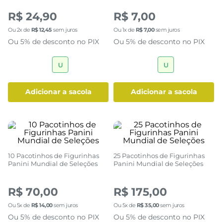
Álbum Oficial de Figurinhas
Pacote de Figurinhas Panini
Panini -Livro Ilustrado
Mundial de Seleções
R$ 24,90
R$ 7,00
Ou
2
x de
R$
12
,
45
sem juros
Ou
1
x de
R$
7
,
00
sem juros
Ou 5% de desconto no PIX
Ou 5% de desconto no PIX
U
U
adicionar a sacola
adicionar a sacola