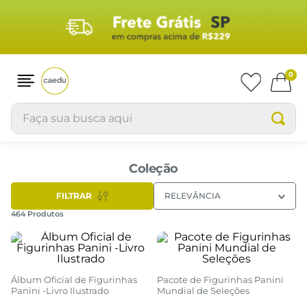
0
Faça sua busca aqui
Coleção
FILTRAR
RELEVÂNCIA
464
Produtos