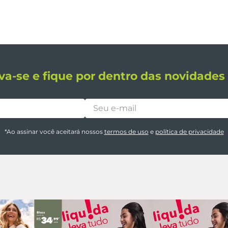
va-se e fique por dentro das novidade
*Ao assinar você aceitará nossos
termos de uso
e
política de privacidade