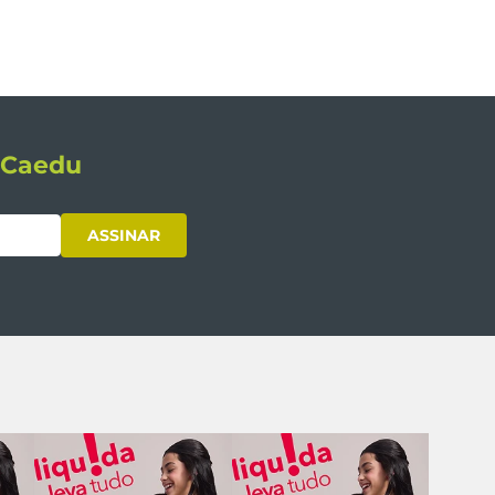
s Caedu
ASSINAR