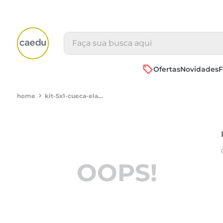
Faça sua busca aqui
Ofertas
Novidades
F
kit-5x1-cueca-elast--embutido---m-23880007
OOPS!