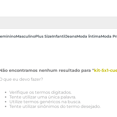
eminino
Masculino
Plus Size
Infantil
Jeans
Moda Íntima
Moda Pr
Não encontramos nenhum resultado para "
kit-5x1-c
O que eu devo fazer?
Verifique os termos digitados.
Tente utilizar uma única palavra.
Utilize termos genéricos na busca.
Tente utilizar sinônimos do termo desejado.