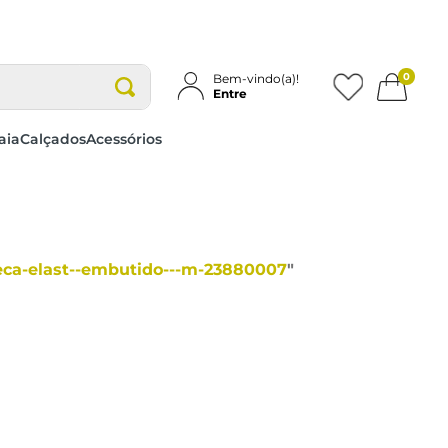
0
Bem-vindo(a)!
Entre
aia
Calçados
Acessórios
ueca-elast--embutido---m-23880007
"