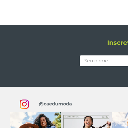
Inscre
@caedumoda