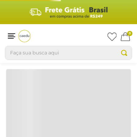
0
Faça sua busca aqui
TERMOS MAIS BUSCADOS
1
º
blusas
2
º
pijama
3
º
blusa feminina
4
º
infantil
5
º
homem aranha
6
º
moletons
7
º
pijama feminino