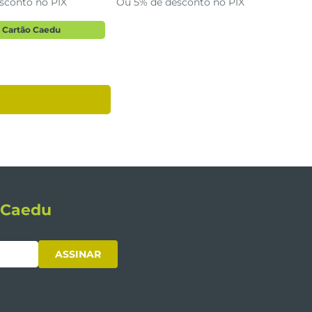
sconto no PIX
Ou 5% de desconto no PIX
 Cartão Caedu
s Caedu
ASSINAR