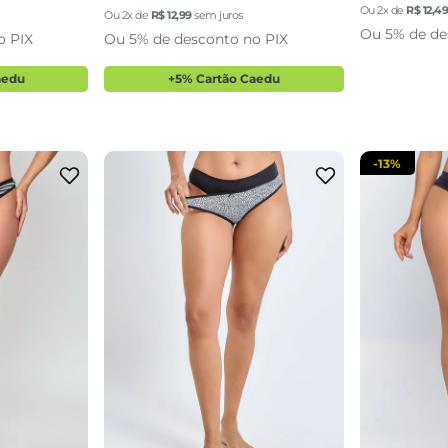
Ou
2
x de
R$
12
,
4
Ou
2
x de
R$
12
,
99
sem juros
Ou 5% de de
o PIX
Ou 5% de desconto no PIX
aedu
+5% Cartão Caedu
-
13%
GG
P
M
G
GG
P
sacola
adicionar a sacola
adi