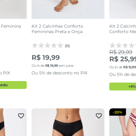
a Feminina
Kit 2 Calcinhas Conforto
Kit 2 Calcin
Femininas Preta e Onça
Conforto Me
(0)
R$ 29,99
R$ 19,99
R$ 25,9
Ou
1
x de
R$
19
,
99
sem juros
Ou
2
x de
R$
12
,
99
o PIX
Ou 5% de desconto no PIX
Ou 5% de de
aedu
+5%
-
20%