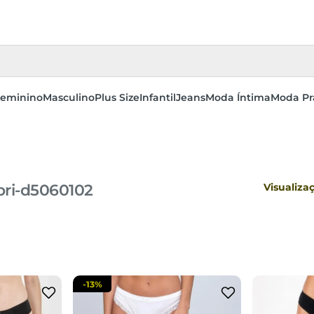
eminino
Masculino
Plus Size
Infantil
Jeans
Moda Íntima
Moda Pr
bri-d5060102
Visualiza
-
13%