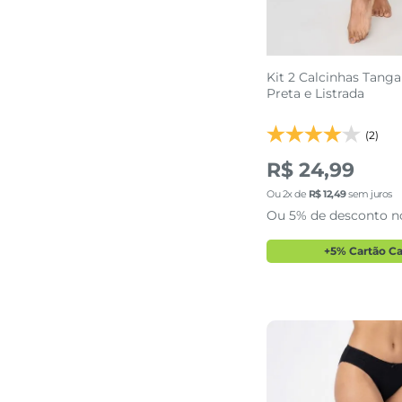
Kit 2 Calcinhas Tang
Preta e Listrada
(2)
R$ 24,99
Ou
2
x de
R$
12
,
49
sem juros
Ou 5% de desconto n
+5% Cartão C