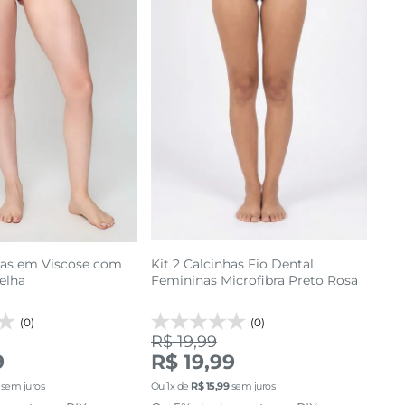
P
M
G
GG
P
adicionar a sacola
cionar a sacola
nhas em Viscose com
Kit 2 Calcinhas Fio Dental
elha
Femininas Microfibra Preto Rosa
(0)
(0)
R$ 19,99
9
R$ 19,99
sem juros
Ou
1
x de
R$
15
,
99
sem juros