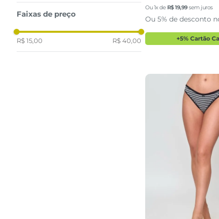
Ou
1
x de
R$
19
,
99
sem juros
Faixas de preço
Ou 5% de desconto n
+5% Cartão C
R$ 15,00
R$ 40,00
P
M
G
adicionar a 