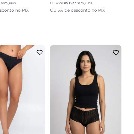
9
sem juros
Ou
3
x de
R$
13
,
33
sem juros
sconto no PIX
Ou 5% de desconto no PIX
P
M
G
M
G
adicionar a sacola
cionar a sacola