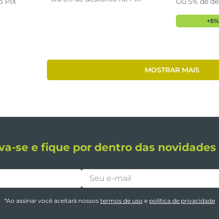
o PIX
Ou 5% de de
+5%
MOSTRAR MAIS
va-se e fique por dentro das novidade
*Ao assinar você aceitará nossos
termos de uso
e
política de privacidade