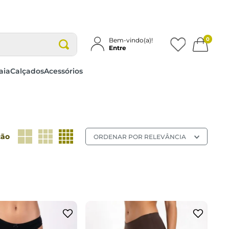
0
Bem-vindo(a)!
Entre
aia
Calçados
Acessórios
ção
ORDENAR POR
RELEVÂNCIA