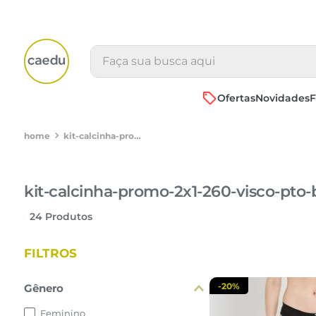
Faça sua busca aqui
Ofertas
Novidades
F
kit-calcinha-promo-2x1-260-visco-pto-bri-d5060102
kit-calcinha-promo-2x1-260-visco-pto-
24
Produtos
FILTROS
-
20%
Gênero
Feminino