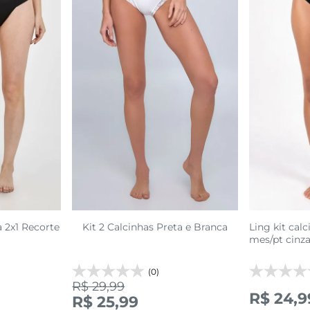
GG
P
P
sacola
adicionar a sacola
adi
a 2x1 Recorte
Kit 2 Calcinhas Preta e Branca
Ling kit calc
mes/pt cinza
(0)
R$ 29,99
R$ 24,9
R$ 25,99