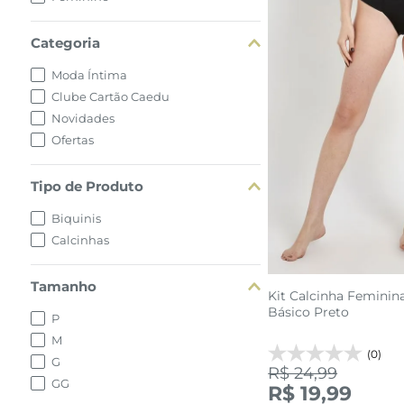
Categoria
Moda Íntima
Clube Cartão Caedu
Novidades
Ofertas
P
M
G
Tipo de Produto
adicionar a 
Biquinis
Calcinhas
Tamanho
Kit Calcinha Feminin
Básico Preto
P
M
(0)
G
R$ 24,99
GG
R$ 19,99