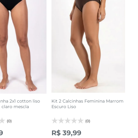
P
M
G
GG
M
G
GG
adicionar a sacola
cionar a sacola
inha 2x1 cotton liso
Kit 2 Calcinhas Feminina Marrom
 claro mescla
Escuro Liso
(0)
(0)
9
R$ 39,99