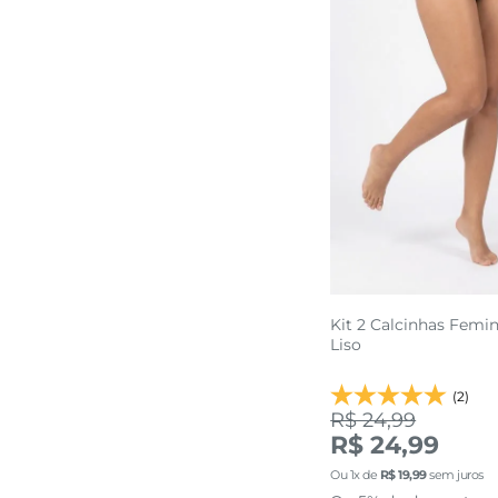
P
M
adicionar a 
Kit 2 Calcinhas Femi
Liso
(2)
R$ 24,99
R$ 24,99
Ou
1
x de
R$
19
,
99
sem juros