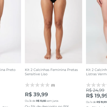
M
G
sacola
adicionar a sacola
adi
nina Preto
Kit 2 Calcinhas Feminina Pretas
Kit 2 Calci
Sensitive Liso
Listras Verm
(0)
R$ 24,99
R$ 39,99
R$ 19,9
Ou
3
x de
R$
10
,
66
sem juros
Ou
1
x de
R$
19
,
99
Ou 5% de desconto no PIX