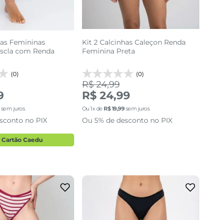
has Femininas
Kit 2 Calcinhas Caleçon Renda
scla com Renda
Feminina Preta
(0)
(0)
R$ 24,99
9
R$ 24,99
sem juros
Ou
1
x de
R$
19
,
99
sem juros
sconto no PIX
Ou 5% de desconto no PIX
 Cartão Caedu