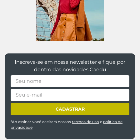
Inscreva-se em nossa newsletter e fique por
dentro das novidades Caedu
CADASTRAR
*Ao assinar você aceitará nossos
termos de uso
e
política de
privacidade