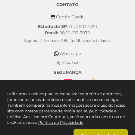
CONTATO
Cartão Caedu
Estado de SP
: (11) 3003-4221
Brasil:
0800-012-7070
Segunda à Sexta das 08h- às 21h, exceto feriados.
Whatsapp
(11) 2664-3410
SEGURANÇA
FORMAS DE PAGAMENTO
Utilizamos cookies para personalizar conteúdo e anúncios,
fornecer recursos de mídia social e analisar nosso tráfego.
Também compartilhamos informações sobre o uso do nosso
site com nossos parceiros de mídia social, publicidade e
análise. Ao clicar em Continuar, você concorda com o uso de
cookies e nossa
Política de Privacidade