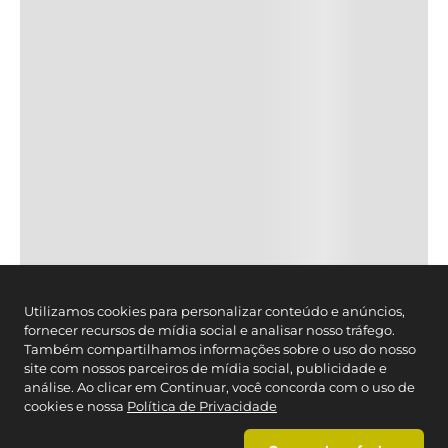
CONTATO
Cartão Caedu
Estado de SP
: (11) 3003-4221
Brasil:
0800-012-7070
Segunda à Sexta das 08h- às 21h, exceto feriados.
Whatsapp
(11) 2664-3410
SEGURANÇA
FORMAS DE PAGAMENTO
Utilizamos cookies para personalizar conteúdo e anúncios,
fornecer recursos de mídia social e analisar nosso tráfego.
Também compartilhamos informações sobre o uso do nosso
site com nossos parceiros de mídia social, publicidade e
análise. Ao clicar em Continuar, você concorda com o uso de
cookies e nossa
Política de Privacidade