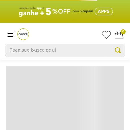
0
Faça sua busca aqui
kit-para-presente-25x37-saco----inf-f5010224
OOPS!
Não encontramos nenhum resultado
para "
kit-para-presente-25x37-saco----
inf-f5010224
"
O que eu devo fazer?