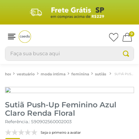
0
Faça sua busca aqui
vestuário
moda íntima
feminina
sutiãs
SUTIÃ PUSH-UP FEMININO AZUL CLARO RENDA FLORAL
Sutiã Push-Up Feminino Azul
Claro Renda Floral
Referência.
:
S90902560002003
Seja o primeiro a avaliar