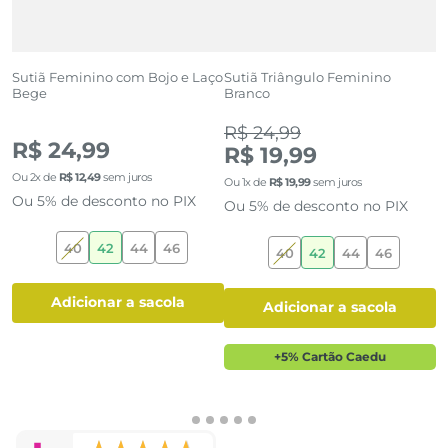
o
Sutiã Feminino com Bojo e Laço
Sutiã Triângulo Feminino
Bege
Branco
(0)
(2)
R
R$ 24,99
R$ 24,99
R$ 19,99
O
Ou
2
x de
R$
12
,
49
sem juros
Ou
1
x de
R$
19
,
99
sem juros
O
Ou 5% de desconto no PIX
Ou 5% de desconto no PIX
40
42
44
46
40
42
44
46
adicionar a sacola
adicionar a sacola
+5% Cartão Caedu