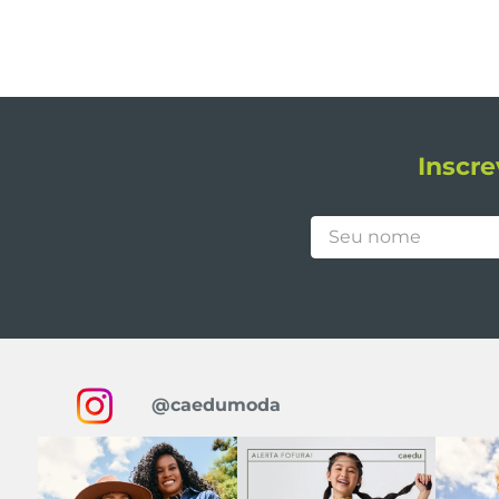
Inscre
@caedumoda