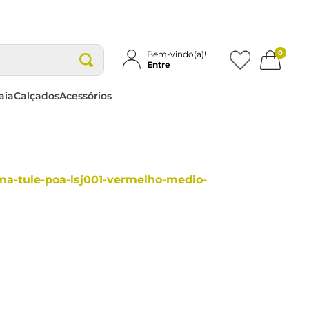
0
Bem-vindo(a)!
Entre
aia
Calçados
Acessórios
jama-tule-poa-lsj001-vermelho-medio-