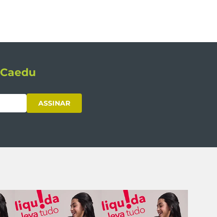
s Caedu
ASSINAR