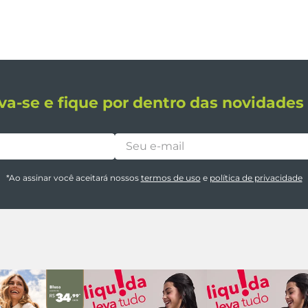
va-se e fique por dentro das novidade
*Ao assinar você aceitará nossos
termos de uso
e
política de privacidade