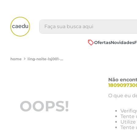
Faça sua busca aqui
Ofertas
Novidades
F
ling-noite-lsj001-pijama-tule-poa-lsj001-vermelho-medio-1809097300091
Não encont
180909730
O que eu de
OOPS!
Verifi
Tente 
Utiliz
Tente 