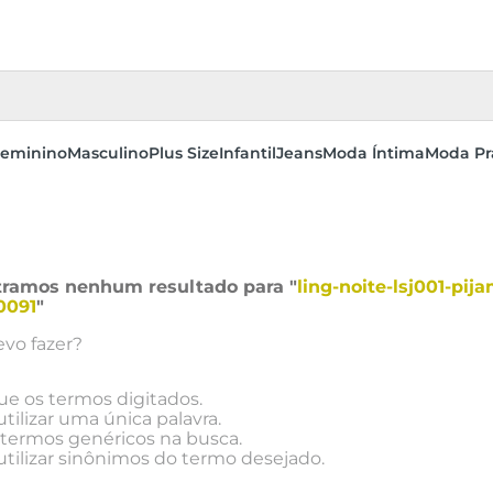
eminino
Masculino
Plus Size
Infantil
Jeans
Moda Íntima
Moda Pr
ramos nenhum resultado para "
ling-noite-lsj001-pi
0091
"
vo fazer?
que os termos digitados.
utilizar uma única palavra.
e termos genéricos na busca.
utilizar sinônimos do termo desejado.