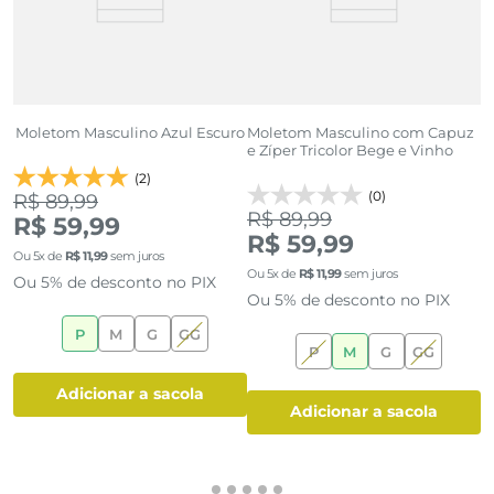
m
Moletom Masculino Azul Escuro
Moletom Masculino com Capuz
M
e Zíper Tricolor Bege e Vinho
c
(2)
(0)
R$ 89,99
R$ 89,99
R
R$ 59,99
R$ 59,99
Ou
5
x de
R$
11
,
99
sem juros
Ou
5
x de
R$
11
,
99
sem juros
O
Ou 5% de desconto no PIX
Ou 5% de desconto no PIX
O
P
M
G
GG
P
M
G
GG
adicionar a sacola
adicionar a sacola