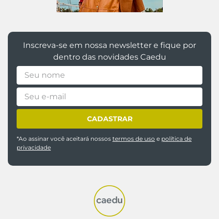
Inscreva-se em nossa newsletter e fique por
dentro das novidades Caedu
CADASTRAR
*Ao assinar você aceitará nossos
termos de uso
e
política de
privacidade