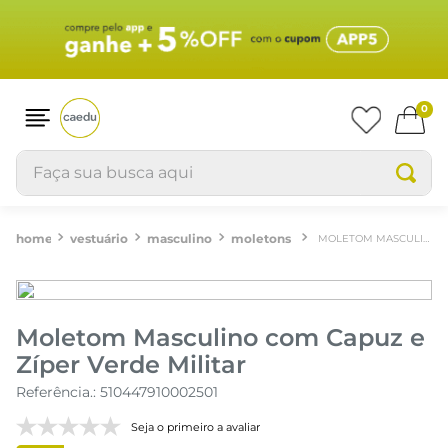
0
Faça sua busca aqui
vestuário
masculino
moletons
MOLETOM MASCULINO COM CAPUZ E ZÍPER VERDE MILITAR
Moletom Masculino com Capuz e
Zíper Verde Militar
Referência.
:
510447910002501
Seja o primeiro a avaliar