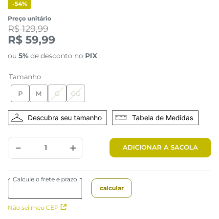
-
54%
Preço unitário
R$ 129,99
R$ 59,99
ou
5%
de desconto no
PIX
Tamanho
P
M
G
GG
Tabela de Medidas
－
＋
ADICIONAR A SACOLA
Não sei meu CEP