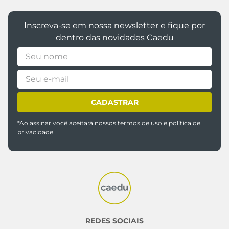
Inscreva-se em nossa newsletter e fique por
dentro das novidades Caedu
CADASTRAR
*Ao assinar você aceitará nossos
termos de uso
e
política de
privacidade
REDES SOCIAIS