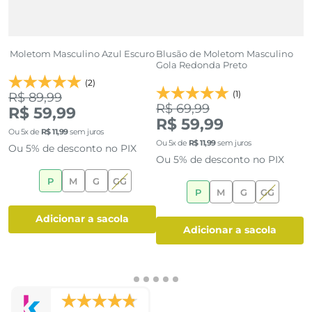
Moletom Masculino Azul Escuro
Blusão de Moletom Masculino
M
Gola Redonda Preto
B
(2)
(1)
R$ 89,99
R$ 69,99
R
R$ 59,99
R$ 59,99
Ou
5
x de
R$
11
,
99
sem juros
Ou
5
x de
R$
11
,
99
sem juros
O
Ou 5% de desconto no PIX
Ou 5% de desconto no PIX
O
P
M
G
GG
P
M
G
GG
adicionar a sacola
adicionar a sacola