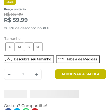
-
33%
Preço unitário
R$ 89,99
R$ 59,99
ou
5%
de desconto no
PIX
Tamanho
P
M
G
GG
Tabela de Medidas
－
＋
ADICIONAR A SACOLA