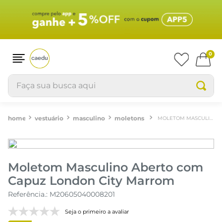
0
Faça sua busca aqui
vestuário
masculino
moletons
MOLETOM MASCULINO ABERTO COM CAPUZ LONDON CITY MARROM
Moletom Masculino Aberto com
Capuz London City Marrom
Referência.
:
M20605040008201
Seja o primeiro a avaliar