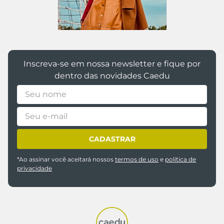
Inscreva-se em nossa newsletter e fique por
dentro das novidades Caedu
CADASTRAR
*Ao assinar você aceitará nossos
termos de uso
e
política de
privacidade