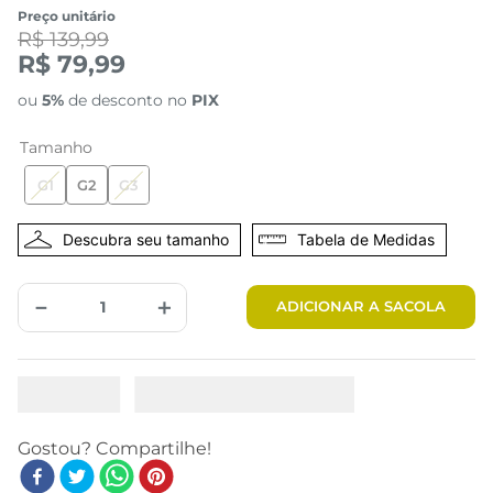
Preço unitário
R$ 139,99
R$ 79,99
ou
5%
de desconto no
PIX
Tamanho
G1
G2
G3
Tabela de Medidas
－
＋
ADICIONAR A SACOLA