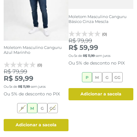
Moletom Masculino Canguru
M
Básico Cinza Mescla
c
(0)
R$ 79,99
R
R$ 59,99
Moletom Masculino Canguru
Azul Marinho
Ou
5
x de
R$
11
,
99
sem juros
O
Ou 5% de desconto no PIX
O
(0)
R$ 79,99
R$ 59,99
P
M
G
GG
Ou
5
x de
R$
11
,
99
sem juros
Ou 5% de desconto no PIX
adicionar a sacola
P
M
G
GG
adicionar a sacola