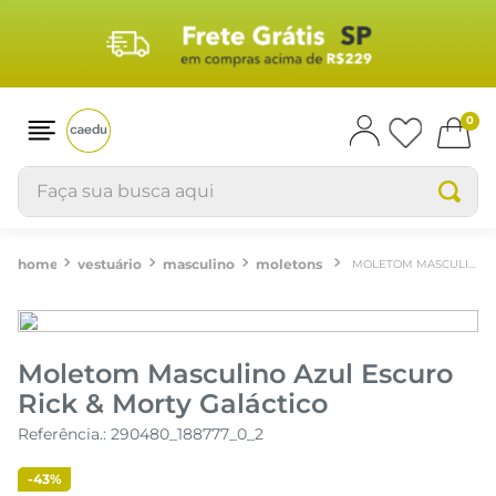
0
Faça sua busca aqui
vestuário
masculino
moletons
MOLETOM MASCULINO AZUL ESCURO RICK & MORTY GALÁCTICO
Moletom Masculino Azul Escuro
Rick & Morty Galáctico
Referência.
:
290480_188777_0_2
-
43%