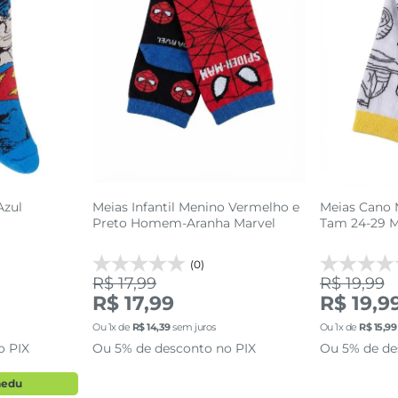
34 AO 39
3
adicionar a sacola
sacola
adi
Azul
Meias Infantil Menino Vermelho e
Meias Cano M
Preto Homem-Aranha Marvel
Tam 24-29 Ma
(0)
R$ 17,99
R$ 19,99
R$ 17,99
R$ 19,9
Ou
1
x de
R$
14
,
39
sem juros
Ou
1
x de
R$
15
,
99
o PIX
Ou 5% de desconto no PIX
Ou 5% de de
aedu