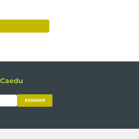
s Caedu
ASSINAR