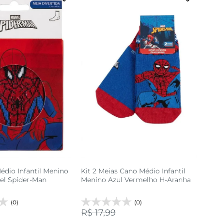
30 AO 33
19 AO 23
cionar a sacola
adicionar a sacola
édio Infantil Menino
Kit 2 Meias Cano Médio Infantil
el Spider-Man
Menino Azul Vermelho H-Aranha
(0)
(0)
R$ 17,99