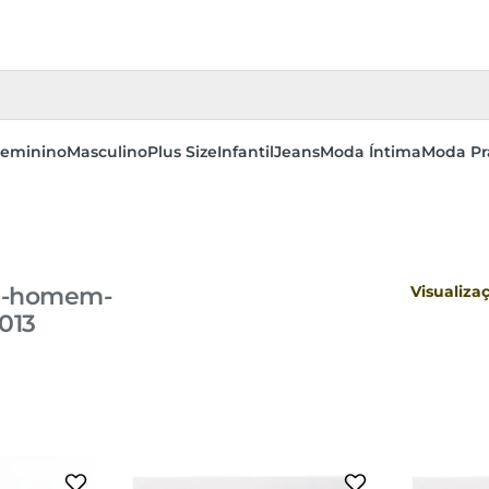
eminino
Masculino
Plus Size
Infantil
Jeans
Moda Íntima
Moda Pr
29-homem-
Visualiza
013