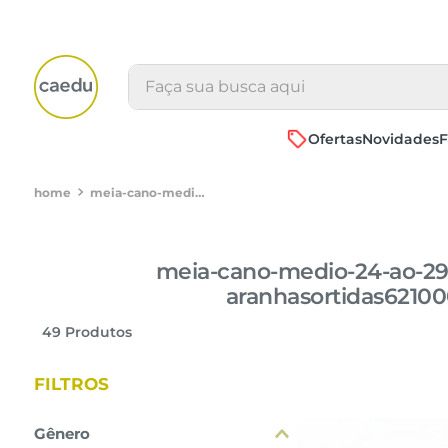
Faça sua busca aqui
Ofertas
Novidades
F
meia-cano-medio-24-ao-29-homem-aranhasortidas62100013
meia-cano-medio-24-ao-
aranhasortidas62100
49
Produtos
FILTROS
Gênero