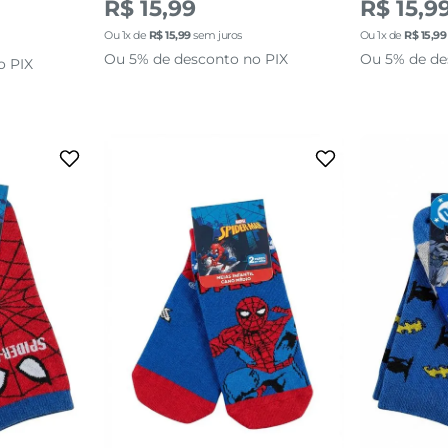
R$ 15,99
R$ 15,9
Ou
1
x de
R$
15
,
99
sem juros
Ou
1
x de
R$
15
,
99
Ou 5% de desconto no PIX
Ou 5% de de
o PIX
3
24 AO 29
sacola
adicionar a sacola
adi