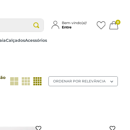
0
Bem-vindo(a)!
Entre
aia
Calçados
Acessórios
ção
ORDENAR POR
RELEVÂNCIA