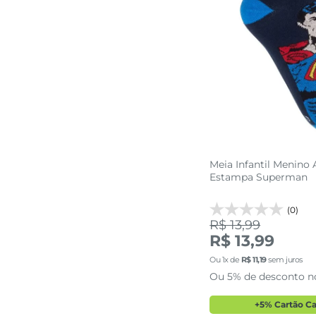
30 AO 3
adicionar a 
Meia Infantil Menino 
Estampa Superman
(0)
R$ 13,99
R$ 13,99
Ou
1
x de
R$
11
,
19
sem juros
Ou 5% de desconto n
+5% Cartão C