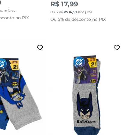
9
R$ 17,99
sem juros
Ou
1
x de
R$
14
,
39
sem juros
sconto no PIX
Ou 5% de desconto no PIX
24 AO 29
34 AO 39
cionar a sacola
adicionar a sacola