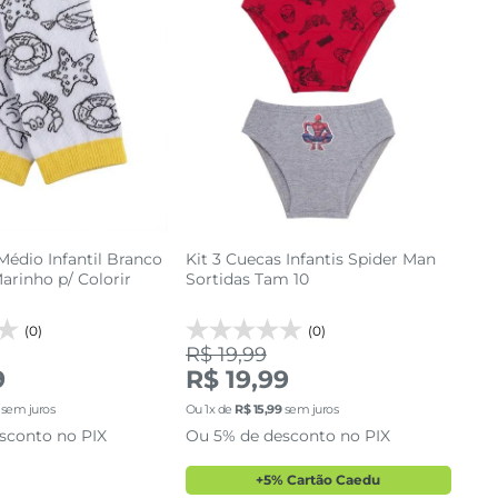
24 AO 29
10
cionar a sacola
adicionar a sacola
édio Infantil Branco
Kit 3 Cuecas Infantis Spider Man
rinho p/ Colorir
Sortidas Tam 10
(0)
(0)
R$ 19,99
9
R$ 19,99
sem juros
Ou
1
x de
R$
15
,
99
sem juros
sconto no PIX
Ou 5% de desconto no PIX
+5% Cartão Caedu