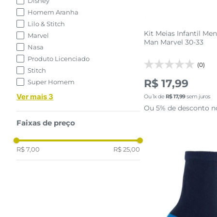
Disney
Homem Aranha
Lilo & Stitch
Kit Meias Infantil Me
Marvel
Man Marvel 30-33
Nasa
Produto Licenciado
(0)
Stitch
R$ 17,99
Super Homem
Ver mais 3
Ou
1
x de
R$
17
,
99
sem juros
Ou 5% de desconto n
Faixas de preço
R$ 7,00
R$ 25,00