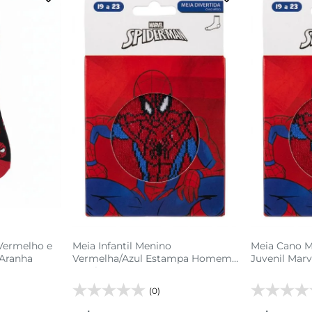
9
24 AO 29
sacola
adicionar a sacola
adi
 Vermelho e
Meia Infantil Menino
Meia Cano M
Aranha
Vermelha/Azul Estampa Homem-
Juvenil Marv
Aranha
(0)