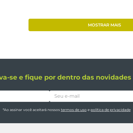
MOSTRAR MAIS
va-se e fique por dentro das novidade
*Ao assinar você aceitará nossos
termos de uso
e
política de privacidade