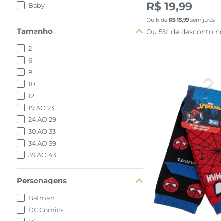
R$ 19,99
Baby
Ou
1
x de
R$
15
,
99
sem juros
Tamanho
Ou 5% de desconto n
2
6
8
10
12
19 AO 23
24 AO 29
30 AO 33
34 AO 39
39 AO 43
30 AO 3
Personagens
Batman
adicionar a 
DC Comics