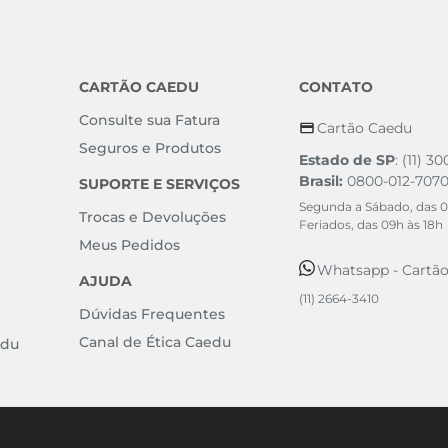
CARTÃO CAEDU
CONTATO
Consulte sua Fatura
Cartão Caedu
Seguros e Produtos
Estado de SP
: (11) 3
Brasil:
0800-012-707
SUPORTE E SERVIÇOS
Segunda a Sábado, das 0
Trocas e Devoluções
Feriados, das 09h às 18h
Meus Pedidos
Whatsapp - Cartã
AJUDA
(11) 2664-3410
Dúvidas Frequentes
Canal de Ética Caedu
edu