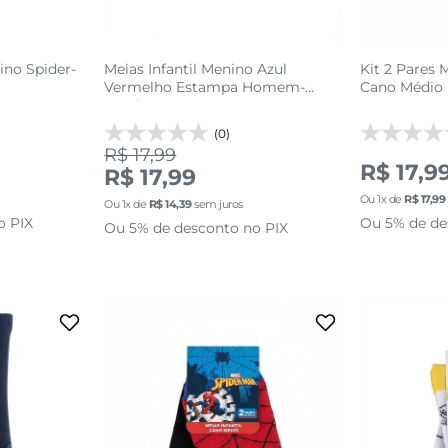
nino Spider-
Meias Infantil Menino Azul
Kit 2 Pares 
Vermelho Estampa Homem-
Cano Médio
Aranha
(0)
R$ 17,99
R$ 17,9
R$ 17,99
Ou
1
x de
R$
17
,
99
Ou
1
x de
R$
14
,
39
sem juros
o PIX
Ou 5% de de
Ou 5% de desconto no PIX