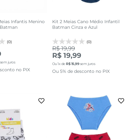
Meias Infantis Menino
Kit 2 Meias Cano Médio Infantil
 Batman
Batman Cinza e Azul
(0)
(0)
R$ 19,99
9
R$ 19,99
sem juros
Ou
1
x de
R$
15
,
99
sem juros
sconto no PIX
Ou 5% de desconto no PIX