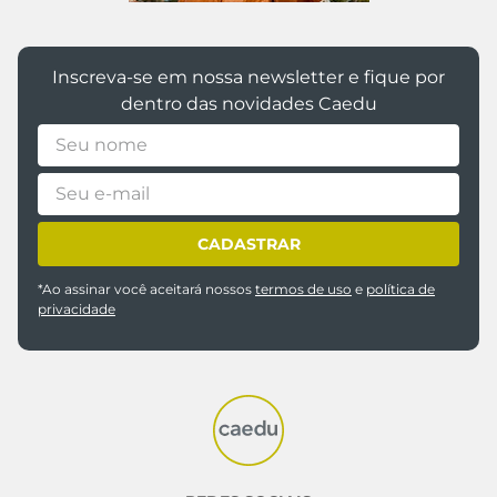
Inscreva-se em nossa newsletter e fique por
dentro das novidades Caedu
CADASTRAR
*Ao assinar você aceitará nossos
termos de uso
e
política de
privacidade