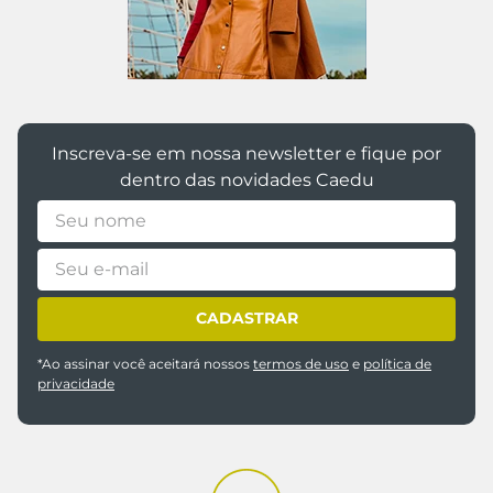
Inscreva-se em nossa newsletter e fique por
dentro das novidades Caedu
CADASTRAR
*Ao assinar você aceitará nossos
termos de uso
e
política de
privacidade