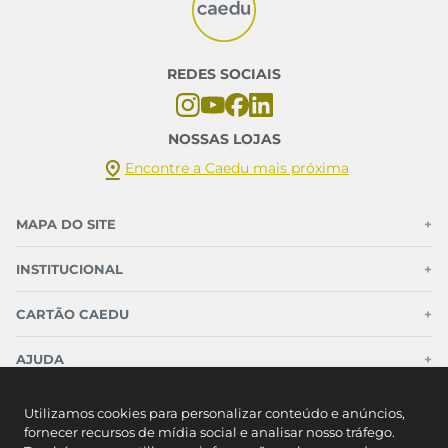
REDES SOCIAIS
NOSSAS LOJAS
Encontre a Caedu mais próxima
MAPA DO SITE
+
INSTITUCIONAL
+
CARTÃO CAEDU
+
AJUDA
+
CONTATO
Utilizamos cookies para personalizar conteúdo e anúncios,
fornecer recursos de mídia social e analisar nosso tráfego.
Cartão Caedu