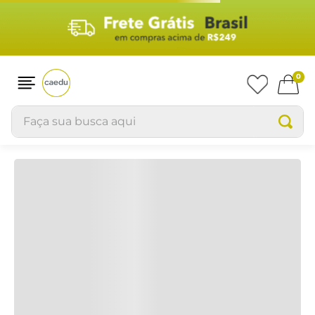
0
Faça sua busca aqui
necessaire-aces--basket-akn-209-estampad-z4010203
OOPS!
Não encontramos nenhum resultado
para "
necessaire-aces--basket-akn-
209-estampad-z4010203
"
O que eu devo fazer?