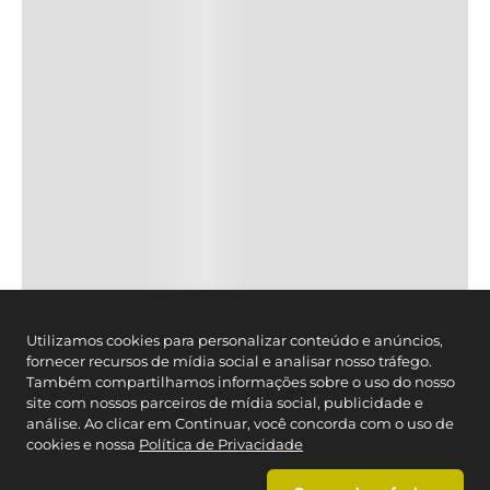
CONTATO
Cartão Caedu
Estado de SP
: (11) 3003-4221
Brasil:
0800-012-7070
Segunda à Sexta das 08h- às 21h, exceto feriados.
Whatsapp
(11) 2664-3410
SEGURANÇA
FORMAS DE PAGAMENTO
Utilizamos cookies para personalizar conteúdo e anúncios,
fornecer recursos de mídia social e analisar nosso tráfego.
Também compartilhamos informações sobre o uso do nosso
site com nossos parceiros de mídia social, publicidade e
análise. Ao clicar em Continuar, você concorda com o uso de
cookies e nossa
Política de Privacidade